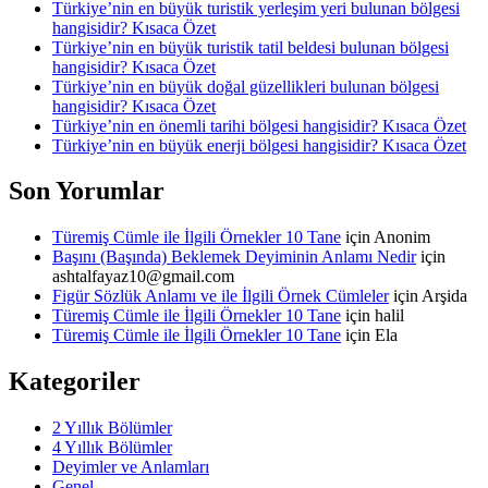
Türkiye’nin en büyük turistik yerleşim yeri bulunan bölgesi
hangisidir? Kısaca Özet
Türkiye’nin en büyük turistik tatil beldesi bulunan bölgesi
hangisidir? Kısaca Özet
Türkiye’nin en büyük doğal güzellikleri bulunan bölgesi
hangisidir? Kısaca Özet
Türkiye’nin en önemli tarihi bölgesi hangisidir? Kısaca Özet
Türkiye’nin en büyük enerji bölgesi hangisidir? Kısaca Özet
Son Yorumlar
Türemiş Cümle ile İlgili Örnekler 10 Tane
için
Anonim
Başını (Başında) Beklemek Deyiminin Anlamı Nedir
için
ashtalfayaz10@gmail.com
Figür Sözlük Anlamı ve ile İlgili Örnek Cümleler
için
Arşida
Türemiş Cümle ile İlgili Örnekler 10 Tane
için
halil
Türemiş Cümle ile İlgili Örnekler 10 Tane
için
Ela
Kategoriler
2 Yıllık Bölümler
4 Yıllık Bölümler
Deyimler ve Anlamları
Genel