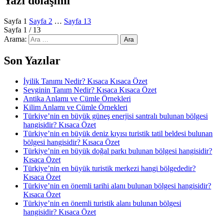
Yazı dolaşımı
Sayfa
1
Sayfa
2
…
Sayfa
13
Sayfa 1 / 13
Arama:
Son Yazılar
İyilik Tanımı Nedir? Kısaca Kısaca Özet
Sevginin Tanım Nedir? Kısaca Kısaca Özet
Antika Anlamı ve Cümle Örnekleri
Kilim Anlamı ve Cümle Örnekleri
Türkiye’nin en büyük güneş enerjisi santralı bulunan bölgesi
hangisidir? Kısaca Özet
Türkiye’nin en büyük deniz kıyısı turistik tatil beldesi bulunan
bölgesi hangisidir? Kısaca Özet
Türkiye’nin en büyük doğal parkı bulunan bölgesi hangisidir?
Kısaca Özet
Türkiye’nin en büyük turistik merkezi hangi bölgededir?
Kısaca Özet
Türkiye’nin en önemli tarihi alanı bulunan bölgesi hangisidir?
Kısaca Özet
Türkiye’nin en önemli turistik alanı bulunan bölgesi
hangisidir? Kısaca Özet