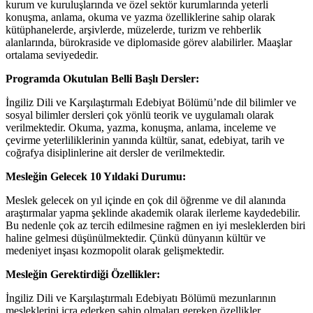
kurum ve kuruluşlarında ve özel sektör kurumlarında yeterli
konuşma, anlama, okuma ve yazma özelliklerine sahip olarak
kütüphanelerde, arşivlerde, müzelerde, turizm ve rehberlik
alanlarında, bürokraside ve diplomaside görev alabilirler. Maaşlar
ortalama seviyededir.
Programda Okutulan Belli Başlı Dersler:
İngiliz Dili ve Karşılaştırmalı Edebiyat Bölümü’nde dil bilimler ve
sosyal bilimler dersleri çok yönlü teorik ve uygulamalı olarak
verilmektedir. Okuma, yazma, konuşma, anlama, inceleme ve
çevirme yeterliliklerinin yanında kültür, sanat, edebiyat, tarih ve
coğrafya disiplinlerine ait dersler de verilmektedir.
Mesleğin Gelecek 10 Yıldaki Durumu:
Meslek gelecek on yıl içinde en çok dil öğrenme ve dil alanında
araştırmalar yapma şeklinde akademik olarak ilerleme kaydedebilir.
Bu nedenle çok az tercih edilmesine rağmen en iyi mesleklerden biri
haline gelmesi düşünülmektedir. Çünkü dünyanın kültür ve
medeniyet inşası kozmopolit olarak gelişmektedir.
Mesleğin Gerektirdiği Özellikler:
İngiliz Dili ve Karşılaştırmalı Edebiyatı Bölümü mezunlarının
mesleklerini icra ederken sahip olmaları gereken özellikler,