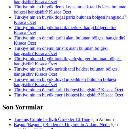
hangisidir? Kısaca Özet
Türkiye’nin en büyük deniz kıyısı turistik tatil beldesi bulunan
bölgesi hangisidir? Kısaca Özet
Türkiye’nin en büyük doğal parkı bulunan bölgesi hangisidir?
Kısaca Özet
Türkiye’nin en büyük turistik merkezi hangi bölgededir?
Kısaca Özet
Türkiye’nin en önemli tarihi alanı bulunan bölgesi hangisidir?
Kısaca Özet
Türkiye’nin en önemli turistik alanı bulunan bölgesi
hangisidir? Kısaca Özet
Türkiye’nin en büyük turistik yerleşim yeri bulunan bölgesi
hangisidir? Kısaca Özet
Türkiye’nin en büyük turistik tatil beldesi bulunan bölgesi
hangisidir? Kısaca Özet
Türkiye’nin en büyük doğal güzellikleri bulunan bölgesi
hangisidir? Kısaca Özet
Türkiye’nin en önemli tarihi bölgesi hangisidir? Kısaca Özet
Türkiye’nin en büyük enerji bölgesi hangisidir? Kısaca Özet
Son Yorumlar
Türemiş Cümle ile İlgili Örnekler 10 Tane
için
Anonim
Başını (Başında) Beklemek Deyiminin Anlamı Nedir
için