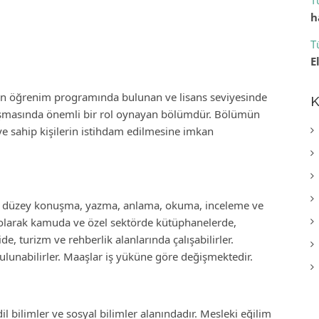
T
h
T
E
erin öğrenim programında bulunan ve lisans seviyesinde
K
şmasında önemli bir rol oynayan bölümdür. Bölümün
iye sahip kişilerin istihdam edilmesine imkan
üst düzey konuşma, yazma, anlama, okuma, inceleme ve
ip olarak kamuda ve özel sektörde kütüphanelerde,
e, turizm ve rehberlik alanlarında çalışabilirler.
unabilirler. Maaşlar iş yüküne göre değişmektedir.
dil bilimler ve sosyal bilimler alanındadır. Mesleki eğilim