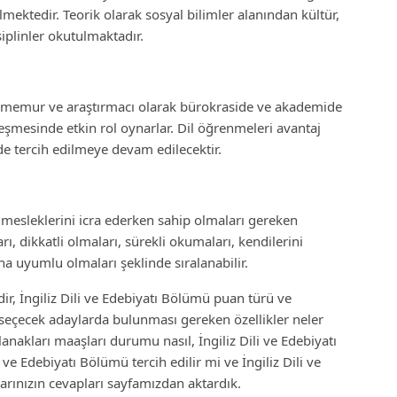
ilmektedir. Teorik olarak sosyal bilimler alanından kültür,
siplinler okutulmaktadır.
la memur ve araştırmacı olarak bürokraside ve akademide
eşmesinde etkin rol oynarlar. Dil öğrenmeleri avantaj
de tercih edilmeye devam edilecektir.
 mesleklerini icra ederken sahip olmaları gereken
rı, dikkatli olmaları, sürekli okumaları, kendilerini
na uyumlu olmaları şeklinde sıralanabilir.
dir, İngiliz Dili ve Edebiyatı Bölümü puan türü ve
ü seçecek adaylarda bulunması gereken özellikler neler
olanakları maaşları durumu nasıl, İngiliz Dili ve Edebiyatı
e Edebiyatı Bölümü tercih edilir mi ve İngiliz Dili ve
rınızın cevapları sayfamızdan aktardık.