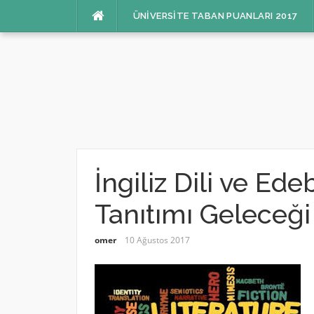
İçeriğe
ÜNIVERSITE TABAN PUANLARI 2017
atla
İngiliz Dili ve E
Tanıtımı Geleceği 
omer
10 Ağustos 2017