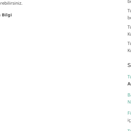
b
ebilirsiniz.
T
 Bilgi
b
T
K
T
K
S
T
A
B
N
F
i