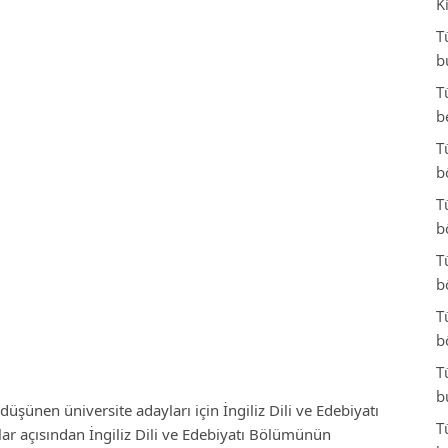
K
T
b
T
b
T
b
T
b
T
b
T
b
T
b
düşünen üniversite adayları için İngiliz Dili ve Edebiyatı
T
lar açısından İngiliz Dili ve Edebiyatı Bölümünün