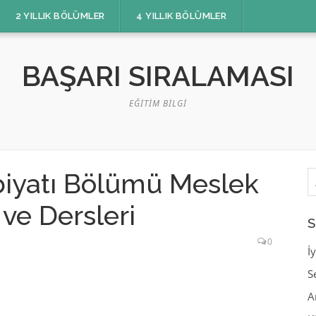
2 YILLIK BÖLÜMLER
4 YILLIK BÖLÜMLER
BAŞARI SIRALAMASI
EĞITIM BILGI
A
debiyatı Bölümü Meslek
ve Dersleri
S
0
İ
S
A