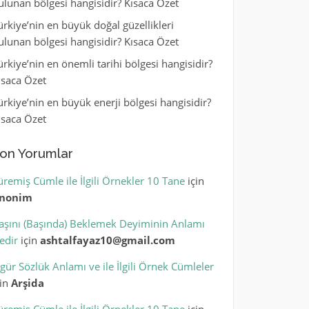
ulunan bölgesi hangisidir? Kısaca Özet
ürkiye’nin en büyük doğal güzellikleri
ulunan bölgesi hangisidir? Kısaca Özet
ürkiye’nin en önemli tarihi bölgesi hangisidir?
ısaca Özet
ürkiye’nin en büyük enerji bölgesi hangisidir?
ısaca Özet
on Yorumlar
üremiş Cümle ile İlgili Örnekler 10 Tane
için
nonim
aşını (Başında) Beklemek Deyiminin Anlamı
edir
için
ashtalfayaz10@gmail.com
igür Sözlük Anlamı ve ile İlgili Örnek Cümleler
çin
Arşida