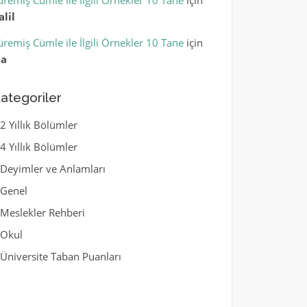
üremiş Cümle ile İlgili Örnekler 10 Tane
için
alil
üremiş Cümle ile İlgili Örnekler 10 Tane
için
la
ategoriler
2 Yıllık Bölümler
4 Yıllık Bölümler
Deyimler ve Anlamları
Genel
Meslekler Rehberi
Okul
Üniversite Taban Puanları