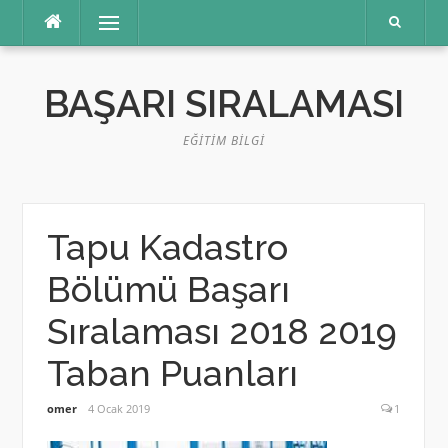
İçeriğe
Menü
atla
BAŞARI SIRALAMASI
EĞITIM BILGI
Tapu Kadastro
Bölümü Başarı
Sıralaması 2018 2019
Taban Puanları
omer
4 Ocak 2019
1