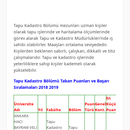
Tapu Kadastro Bölümü mezunları uzman kişiler
olarak tapu işlerinde ve haritalama ölçümlerinde
görev alarak Tapu ve Kadastro Müdürlükleri’nde iş
sahibi olabilirler. Maaşları ortalama seviyededir.
Kişilerden beklenen sabırlı, çalışkan, dikkatli ve titiz
çalışmalarıdır. Tapu ve kadastro işlerinde
yeterliliklere sahip kişiler kademeli olarak
yükselebilir.
Tapu Kadastro Bölümü Taban Puanları ve Başarı
Sıralamaları 2018 2019
En
Üniversite
Puan
Genel
Küçük
Adı
Yıl
Fakülte
Bölüm
Türü
Kont.
Puan
ANKARA
HACI
Tapu
BAYRAM VELİ
Kadastro
Tapu