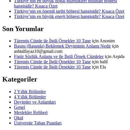
Türkiye’nin en büyük doğal güzellikleri bulunan bölgesi
hangisidir? Kısaca Özet
Türkiye’nin en önemli tarihi bölgesi hangisidir? Kısaca Özet
Türkiye’nin en büyük enerji bölgesi hangisidir? Kısaca Özet
Son Yorumlar
Türemiş Cümle ile İlgili Örnekler 10 Tane
için
Anonim
Başını (Başında) Beklemek Deyiminin Anlamı Nedir
için
ashtalfayaz10@gmail.com
Figür Sözlük Anlamı ve ile İlgili Örnek Cümleler
için
Arşida
Türemiş Cümle ile İlgili Örnekler 10 Tane
için
halil
Türemiş Cümle ile İlgili Örnekler 10 Tane
için
Ela
Kategoriler
2 Yıllık Bölümler
4 Yıllık Bölümler
Deyimler ve Anlamları
Genel
Meslekler Rehberi
Okul
Üniversite Taban Puanları