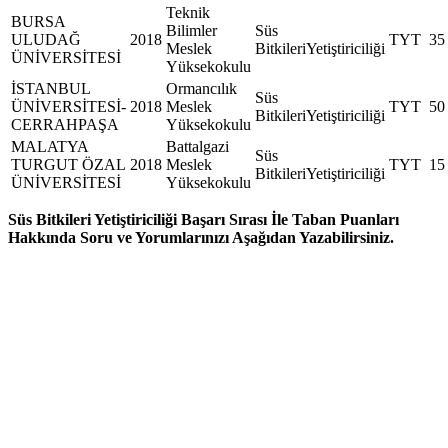
Teknik
BURSA
Bilimler
Süs
ULUDAĞ
2018
TYT
35
Meslek
BitkileriYetiştiriciliği
ÜNİVERSİTESİ
Yüksekokulu
İSTANBUL
Ormancılık
Süs
ÜNİVERSİTESİ-
2018
Meslek
TYT
50
BitkileriYetiştiriciliği
CERRAHPAŞA
Yüksekokulu
MALATYA
Battalgazi
Süs
TURGUT ÖZAL
2018
Meslek
TYT
15
BitkileriYetiştiriciliği
ÜNİVERSİTESİ
Yüksekokulu
Süs Bitkileri Yetiştiriciliği Başarı Sırası İle Taban Puanları
Hakkında Soru ve Yorumlarınızı Aşağıdan Yazabilirsiniz.