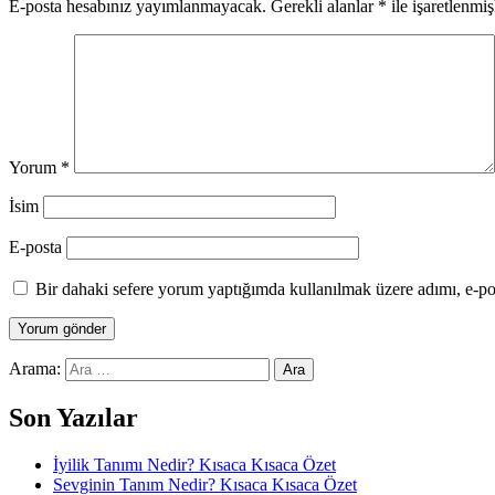
E-posta hesabınız yayımlanmayacak.
Gerekli alanlar
*
ile işaretlenmiş
Yorum
*
İsim
E-posta
Bir dahaki sefere yorum yaptığımda kullanılmak üzere adımı, e-pos
Arama:
Son Yazılar
İyilik Tanımı Nedir? Kısaca Kısaca Özet
Sevginin Tanım Nedir? Kısaca Kısaca Özet