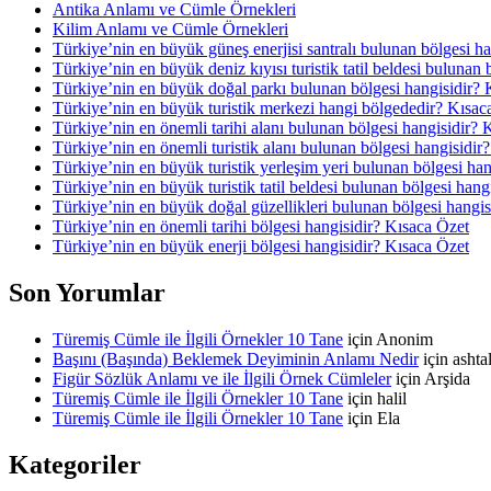
Antika Anlamı ve Cümle Örnekleri
Kilim Anlamı ve Cümle Örnekleri
Türkiye’nin en büyük güneş enerjisi santralı bulunan bölgesi h
Türkiye’nin en büyük deniz kıyısı turistik tatil beldesi bulunan
Türkiye’nin en büyük doğal parkı bulunan bölgesi hangisidir? 
Türkiye’nin en büyük turistik merkezi hangi bölgededir? Kısac
Türkiye’nin en önemli tarihi alanı bulunan bölgesi hangisidir? 
Türkiye’nin en önemli turistik alanı bulunan bölgesi hangisidir
Türkiye’nin en büyük turistik yerleşim yeri bulunan bölgesi ha
Türkiye’nin en büyük turistik tatil beldesi bulunan bölgesi hang
Türkiye’nin en büyük doğal güzellikleri bulunan bölgesi hangis
Türkiye’nin en önemli tarihi bölgesi hangisidir? Kısaca Özet
Türkiye’nin en büyük enerji bölgesi hangisidir? Kısaca Özet
Son Yorumlar
Türemiş Cümle ile İlgili Örnekler 10 Tane
için
Anonim
Başını (Başında) Beklemek Deyiminin Anlamı Nedir
için
asht
Figür Sözlük Anlamı ve ile İlgili Örnek Cümleler
için
Arşida
Türemiş Cümle ile İlgili Örnekler 10 Tane
için
halil
Türemiş Cümle ile İlgili Örnekler 10 Tane
için
Ela
Kategoriler