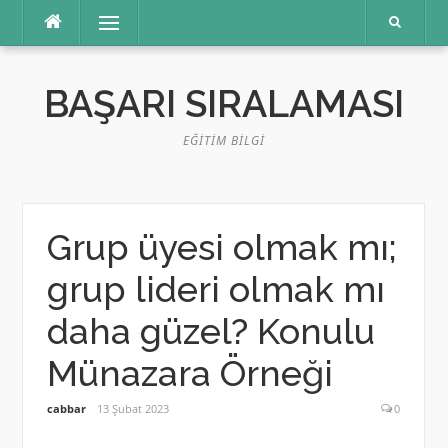
İçeriğe
Menü
atla
BAŞARI SIRALAMASI
EĞITIM BILGI
Grup üyesi olmak mı;
grup lideri olmak mı
daha güzel? Konulu
Münazara Örneği
cabbar
13 Şubat 2023
0