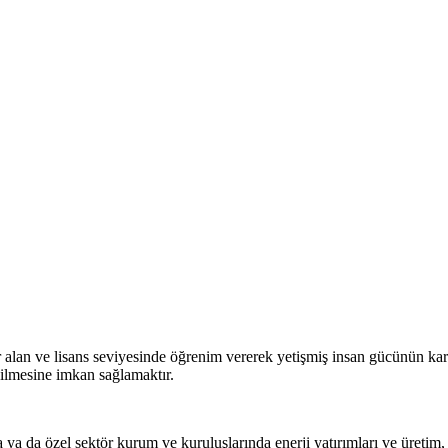
 alan ve lisans seviyesinde öğrenim vererek yetişmiş insan gücünün ka
dilmesine imkan sağlamaktır.
a da özel sektör kurum ve kuruluşlarında enerji yatırımları ve üretim,