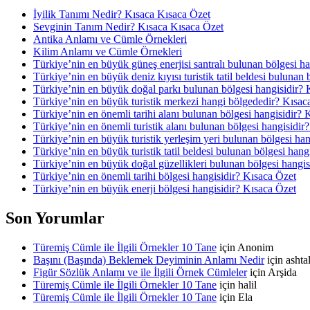
İyilik Tanımı Nedir? Kısaca Kısaca Özet
Sevginin Tanım Nedir? Kısaca Kısaca Özet
Antika Anlamı ve Cümle Örnekleri
Kilim Anlamı ve Cümle Örnekleri
Türkiye’nin en büyük güneş enerjisi santralı bulunan bölgesi h
Türkiye’nin en büyük deniz kıyısı turistik tatil beldesi bulunan
Türkiye’nin en büyük doğal parkı bulunan bölgesi hangisidir? 
Türkiye’nin en büyük turistik merkezi hangi bölgededir? Kısac
Türkiye’nin en önemli tarihi alanı bulunan bölgesi hangisidir? 
Türkiye’nin en önemli turistik alanı bulunan bölgesi hangisidir
Türkiye’nin en büyük turistik yerleşim yeri bulunan bölgesi ha
Türkiye’nin en büyük turistik tatil beldesi bulunan bölgesi hang
Türkiye’nin en büyük doğal güzellikleri bulunan bölgesi hangis
Türkiye’nin en önemli tarihi bölgesi hangisidir? Kısaca Özet
Türkiye’nin en büyük enerji bölgesi hangisidir? Kısaca Özet
Son Yorumlar
Türemiş Cümle ile İlgili Örnekler 10 Tane
için
Anonim
Başını (Başında) Beklemek Deyiminin Anlamı Nedir
için
asht
Figür Sözlük Anlamı ve ile İlgili Örnek Cümleler
için
Arşida
Türemiş Cümle ile İlgili Örnekler 10 Tane
için
halil
Türemiş Cümle ile İlgili Örnekler 10 Tane
için
Ela