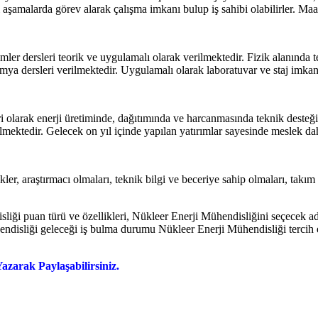
li aşamalarda görev alarak çalışma imkanı bulup iş sahibi olabilirler. Ma
mler dersleri teorik ve uygulamalı olarak verilmektedir. Fizik alanında
imya dersleri verilmektedir. Uygulamalı olarak laboratuvar ve staj imka
olarak enerji üretiminde, dağıtımında ve harcanmasında teknik desteğin 
mektedir. Gelecek on yıl içinde yapılan yatırımlar sayesinde meslek dah
r, araştırmacı olmaları, teknik bilgi ve beceriye sahip olmaları, takım 
sliği puan türü ve özellikleri, Nükleer Enerji Mühendisliğini seçecek ad
endisliği geleceği iş bulma durumu Nükleer Enerji Mühendisliği tercih 
zarak Paylaşabilirsiniz.