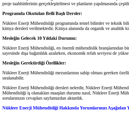
proje taahhütlerinin gerçekleştirilmesi ve planların yapılmasında çeşit
Programda Okutulan Belli Başlı Dersler:
Nükleer Enerji Mühendisliği programında temel bilimler ve teknik bili
kimya dersleri verilmektedir. Kimya alanında da organik ve analitik k
Mesleğin Gelecek 10 Yıldaki Durumu:
Nükleer Enerji Mühendisliği, en önemli mühendislik branşlarından biri 
sayesinde dışa bağımlılık azalırken, ekonomik refah seviyesi de yüksel
Mesleğin Gerektirdiği Özellikler:
Nükleer Enerji Mühendisliği mezunlarının sahip olması gereken özellikle
sıralanabilir.
Nükleer Enerji Mühendisliği dersleri nelerdir, Nükleer Enerji Mühendi
Mühendisliği iş olanakları maaşları durumu nasıl, Nükleer Enerji Müh
sorularınızın cevapları sayfamızdan aktardık.
Nükleer Enerji Mühendisliği Hakkında Yorumlarınızı Aşağıdan Ya