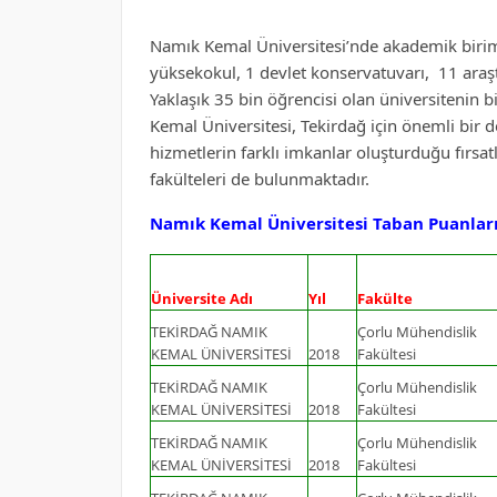
Namık Kemal Üniversitesi’nde akademik biriml
yüksekokul, 1 devlet konservatuvarı, 11 ara
Yaklaşık 35 bin öğrencisi olan üniversitenin 
Kemal Üniversitesi, Tekirdağ için önemli bir de
hizmetlerin farklı imkanlar oluşturduğu fırsat
fakülteleri de bulunmaktadır.
Namık Kemal Üniversitesi Taban Puanları
Üniversite Adı
Yıl
Fakülte
TEKİRDAĞ NAMIK
Çorlu Mühendislik
KEMAL ÜNİVERSİTESİ
2018
Fakültesi
TEKİRDAĞ NAMIK
Çorlu Mühendislik
KEMAL ÜNİVERSİTESİ
2018
Fakültesi
TEKİRDAĞ NAMIK
Çorlu Mühendislik
KEMAL ÜNİVERSİTESİ
2018
Fakültesi