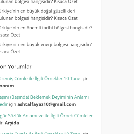
ulunan bölgesi hangisidir? Kısaca Özet
ürkiye’nin en büyük doğal güzellikleri
ulunan bölgesi hangisidir? Kısaca Özet
ürkiye’nin en önemli tarihi bölgesi hangisidir?
ısaca Özet
ürkiye’nin en büyük enerji bölgesi hangisidir?
ısaca Özet
on Yorumlar
üremiş Cümle ile İlgili Örnekler 10 Tane
için
nonim
aşını (Başında) Beklemek Deyiminin Anlamı
edir
için
ashtalfayaz10@gmail.com
igür Sözlük Anlamı ve ile İlgili Örnek Cümleler
çin
Arşida