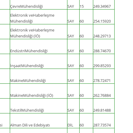
ÇevreMühendisliği
SAY
15
249.34967
Elektronik veHaberleşme
Mühendisliği
SAY
60
254.15920
Elektronik veHaberleşme
Mühendisliği (İÖ)
SAY
60
248.29713
EndüstriMühendisliği
SAY
60
288.74670
İnşaatMühendisliği
SAY
60
299.85293
MakineMühendisliği
SAY
60
278.72471
MakineMühendisliği (İÖ)
SAY
60
262.76884
TekstilMühendisliği
SAY
60
249.81488
si
Alman Dili ve Edebiyatı
DİL
60
287.73574