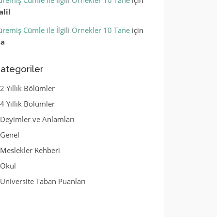
üremiş Cümle ile İlgili Örnekler 10 Tane
için
alil
üremiş Cümle ile İlgili Örnekler 10 Tane
için
la
ategoriler
2 Yıllık Bölümler
4 Yıllık Bölümler
Deyimler ve Anlamları
Genel
Meslekler Rehberi
Okul
Üniversite Taban Puanları