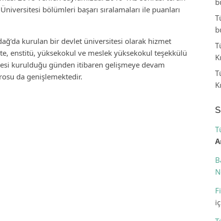
b
iversitesi bölümleri başarı sıralamaları ile puanları
T
b
ağ’da kurulan bir devlet üniversitesi olarak hizmet
T
te, enstitü, yüksekokul ve meslek yüksekokul teşekkülü
K
tesi kurulduğu günden itibaren gelişmeye devam
T
drosu da genişlemektedir.
K
S
T
A
B
N
F
i