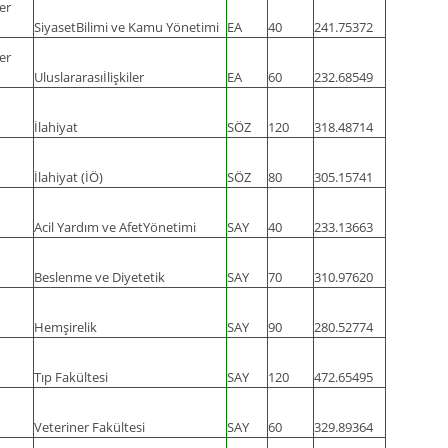
er
SiyasetBilimi ve Kamu Yönetimi
EA
40
241.75372
er
Uluslararasıİlişkiler
EA
60
232.68549
İlahiyat
SÖZ
120
318.48714
İlahiyat (İÖ)
SÖZ
80
305.15741
Acil Yardım ve AfetYönetimi
SAY
40
233.13663
Beslenme ve Diyetetik
SAY
70
310.97620
Hemşirelik
SAY
90
280.52774
Tıp Fakültesi
SAY
120
472.65495
Veteriner Fakültesi
SAY
60
329.89364