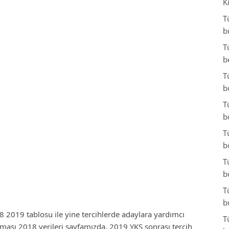
K
T
b
T
b
T
b
T
b
T
b
T
b
T
b
 2019 tablosu ile yine tercihlerde adaylara yardımcı
T
ması 2018 verileri sayfamızda. 2019 YKS sonrası tercih