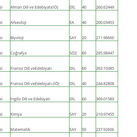
si
Alman Dili ve Edebiyatı(İÖ)
DİL
40
260.62449
si
Arkeoloji
EA
40
200.03453
si
Biyoloji
SAY
20
211.96660
si
Coğrafya
SÖZ
60
295.98447
si
Fransız Dili veEdebiyatı
DİL
60
263.10385
si
Fransız Dili veEdebiyatı (İÖ)
DİL
40
244.82808
si
İngiliz Dili ve Edebiyatı
DİL
60
369.01589
si
Kimya
SAY
20
210.97455
si
Matematik
SAY
50
237.92606