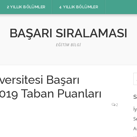
2 YILLIK BÖLÜMLER
4 YILLIK BÖLÜMLER
BAŞARI SIRALAMASI
EĞITIM BILGI
A
ersitesi Başarı
019 Taban Puanları
S
2
İ
S
A