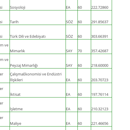
si
Sosyoloji
EA
60
222.72860
si
Tarih
SÖZ
60
291.85637
si
Türk Dili ve Edebiyatı
SÖZ
60
303.66391
ım ve
Mimarlık
SAY
70
357.42687
ım ve
Peyzaj Mimarlığı
SAY
60
218.60000
er
ÇalışmaEkonomisi ve Endüstri
İlişkileri
EA
60
203.70723
er
İktisat
EA
60
197.76114
er
İşletme
EA
60
210.32123
er
Maliye
EA
60
221.46656