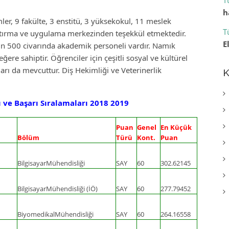
T
h
er, 9 fakülte, 3 enstitü, 3 yüksekokul, 11 meslek
T
ştırma ve uygulama merkezinden teşekkül etmektedir.
E
bin 500 civarında akademik personeli vardır. Namık
ğere sahiptir. Öğrenciler için çeşitli sosyal ve kültürel
ları da mevcuttur. Diş Hekimliği ve Veterinerlik
K
 ve Başarı Sıralamaları 2018 2019
Puan
Genel
En Küçük
Bölüm
Türü
Kont.
Puan
BilgisayarMühendisliği
SAY
60
302.62145
BilgisayarMühendisliği (İÖ)
SAY
60
277.79452
BiyomedikalMühendisliği
SAY
60
264.16558