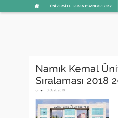
İçeriğe
ÜNIVERSITE TABAN PUANLARI 2017
atla
Namık Kemal Üniv
Sıralaması 2018 2
omer
3 Ocak 2019