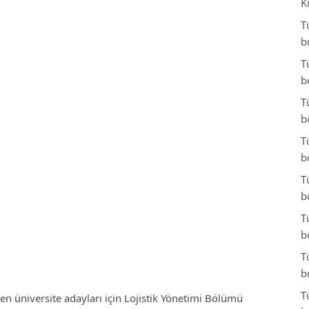
K
T
b
T
b
T
b
T
b
T
b
T
b
T
b
T
n üniversite adayları için Lojistik Yönetimi Bölümü