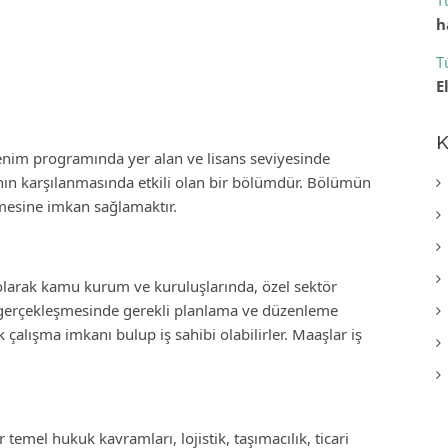
T
h
T
E
K
renim programında yer alan ve lisans seviyesinde
nın karşılanmasında etkili olan bir bölümdür. Bölümün
mesine imkan sağlamaktır.
olarak kamu kurum ve kuruluşlarında, özel sektör
in gerçekleşmesinde gerekli planlama ve düzenleme
 çalışma imkanı bulup iş sahibi olabilirler. Maaşlar iş
.
temel hukuk kavramları, lojistik, taşımacılık, ticari