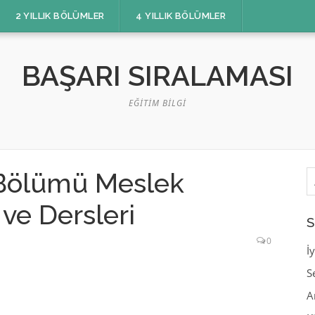
2 YILLIK BÖLÜMLER
4 YILLIK BÖLÜMLER
BAŞARI SIRALAMASI
EĞITIM BILGI
A
i Bölümü Meslek
ve Dersleri
S
0
İ
S
A