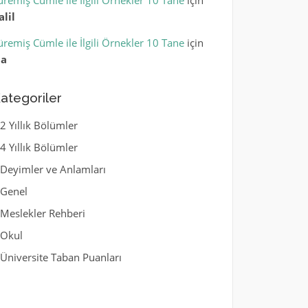
üremiş Cümle ile İlgili Örnekler 10 Tane
için
alil
üremiş Cümle ile İlgili Örnekler 10 Tane
için
la
ategoriler
2 Yıllık Bölümler
4 Yıllık Bölümler
Deyimler ve Anlamları
Genel
Meslekler Rehberi
Okul
Üniversite Taban Puanları