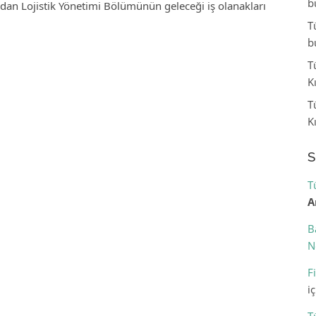
b
sından Lojistik Yönetimi Bölümünün geleceği iş olanakları
T
b
T
K
T
K
S
T
A
B
N
F
i