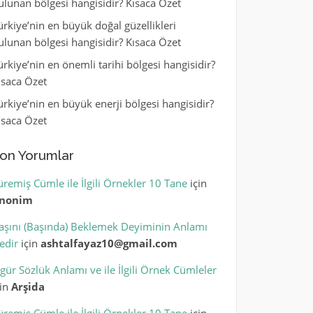
ulunan bölgesi hangisidir? Kısaca Özet
ürkiye’nin en büyük doğal güzellikleri
ulunan bölgesi hangisidir? Kısaca Özet
ürkiye’nin en önemli tarihi bölgesi hangisidir?
ısaca Özet
ürkiye’nin en büyük enerji bölgesi hangisidir?
ısaca Özet
on Yorumlar
üremiş Cümle ile İlgili Örnekler 10 Tane
için
nonim
aşını (Başında) Beklemek Deyiminin Anlamı
edir
için
ashtalfayaz10@gmail.com
igür Sözlük Anlamı ve ile İlgili Örnek Cümleler
çin
Arşida