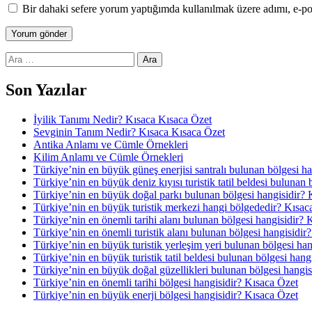
Bir dahaki sefere yorum yaptığımda kullanılmak üzere adımı, e-pos
Arama:
Son Yazılar
İyilik Tanımı Nedir? Kısaca Kısaca Özet
Sevginin Tanım Nedir? Kısaca Kısaca Özet
Antika Anlamı ve Cümle Örnekleri
Kilim Anlamı ve Cümle Örnekleri
Türkiye’nin en büyük güneş enerjisi santralı bulunan bölgesi h
Türkiye’nin en büyük deniz kıyısı turistik tatil beldesi bulunan
Türkiye’nin en büyük doğal parkı bulunan bölgesi hangisidir? 
Türkiye’nin en büyük turistik merkezi hangi bölgededir? Kısac
Türkiye’nin en önemli tarihi alanı bulunan bölgesi hangisidir? 
Türkiye’nin en önemli turistik alanı bulunan bölgesi hangisidir
Türkiye’nin en büyük turistik yerleşim yeri bulunan bölgesi ha
Türkiye’nin en büyük turistik tatil beldesi bulunan bölgesi hang
Türkiye’nin en büyük doğal güzellikleri bulunan bölgesi hangis
Türkiye’nin en önemli tarihi bölgesi hangisidir? Kısaca Özet
Türkiye’nin en büyük enerji bölgesi hangisidir? Kısaca Özet