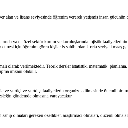
 yer alan ve lisans seviyesinde öğrenim vererek yetişmiş insan gücünü
nda ya da özel sektör kurum ve kuruluşlarında lojistik faaliyetlerinin 
tmesi için öğrenim gören kişiler iş sahibi olarak orta seviyeli maaş gelir
ı olarak verilmektedir. Teorik dersler istatistik, matematik, planlama, 
apma imkanı olabilir.
inde ve yurtiçi ve yurtdışı faaliyetlerin organize edilmesinde önemli bi
 mesleğin gündemde olmasına yarayacaktır.
sahip olmaları gereken özellikler, araştırmacı olmaları, düzenli olmalar