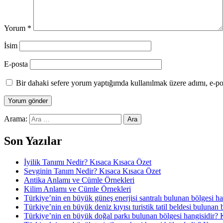
Yorum
*
İsim
E-posta
Bir dahaki sefere yorum yaptığımda kullanılmak üzere adımı, e-pos
Arama:
Son Yazılar
İyilik Tanımı Nedir? Kısaca Kısaca Özet
Sevginin Tanım Nedir? Kısaca Kısaca Özet
Antika Anlamı ve Cümle Örnekleri
Kilim Anlamı ve Cümle Örnekleri
Türkiye’nin en büyük güneş enerjisi santralı bulunan bölgesi h
Türkiye’nin en büyük deniz kıyısı turistik tatil beldesi bulunan
Türkiye’nin en büyük doğal parkı bulunan bölgesi hangisidir? 