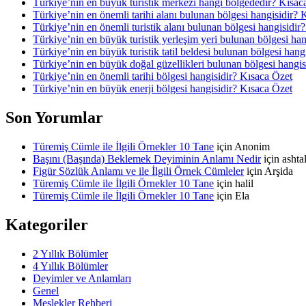
Türkiye’nin en büyük turistik merkezi hangi bölgededir? Kısac
Türkiye’nin en önemli tarihi alanı bulunan bölgesi hangisidir? 
Türkiye’nin en önemli turistik alanı bulunan bölgesi hangisidir
Türkiye’nin en büyük turistik yerleşim yeri bulunan bölgesi ha
Türkiye’nin en büyük turistik tatil beldesi bulunan bölgesi hang
Türkiye’nin en büyük doğal güzellikleri bulunan bölgesi hangis
Türkiye’nin en önemli tarihi bölgesi hangisidir? Kısaca Özet
Türkiye’nin en büyük enerji bölgesi hangisidir? Kısaca Özet
Son Yorumlar
Türemiş Cümle ile İlgili Örnekler 10 Tane
için
Anonim
Başını (Başında) Beklemek Deyiminin Anlamı Nedir
için
asht
Figür Sözlük Anlamı ve ile İlgili Örnek Cümleler
için
Arşida
Türemiş Cümle ile İlgili Örnekler 10 Tane
için
halil
Türemiş Cümle ile İlgili Örnekler 10 Tane
için
Ela
Kategoriler
2 Yıllık Bölümler
4 Yıllık Bölümler
Deyimler ve Anlamları
Genel
Meslekler Rehberi