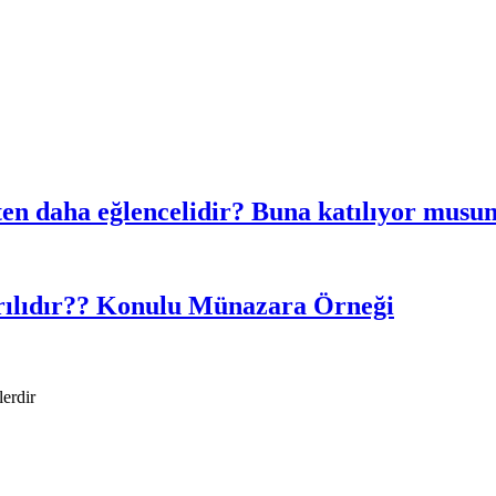
ten daha eğlencelidir? Buna katılıyor mu
arılıdır?? Konulu Münazara Örneği
lerdir