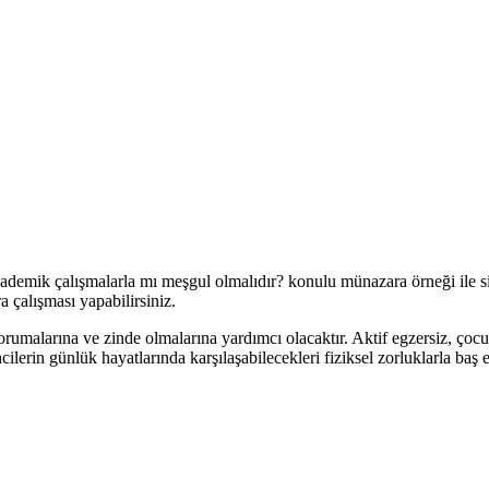
ademik çalışmalarla mı meşgul olmalıdır? konulu münazara örneği ile si
çalışması yapabilirsiniz.
umalarına ve zinde olmalarına yardımcı olacaktır. Aktif egzersiz, çocukla
cilerin günlük hayatlarında karşılaşabilecekleri fiziksel zorluklarla baş 