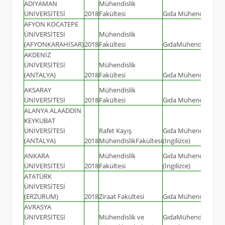
ADIYAMAN
Mühendislik
ÜNİVERSİTESİ
2018
Fakültesi
Gıda Mühendisliği
AFYON KOCATEPE
ÜNİVERSİTESİ
Mühendislik
(AFYONKARAHİSAR)
2018
Fakültesi
GıdaMühendisliği
AKDENİZ
ÜNİVERSİTESİ
Mühendislik
(ANTALYA)
2018
Fakültesi
Gıda Mühendisliği
AKSARAY
Mühendislik
ÜNİVERSİTESİ
2018
Fakültesi
Gıda Mühendisliği
ALANYA ALAADDİN
KEYKUBAT
ÜNİVERSİTESİ
Rafet Kayış
Gıda Mühendisliği
(ANTALYA)
2018
MühendislikFakültesi
(İngilizce)
ANKARA
Mühendislik
Gıda Mühendisliği
ÜNİVERSİTESİ
2018
Fakültesi
(İngilizce)
ATATÜRK
ÜNİVERSİTESİ
(ERZURUM)
2018
Ziraat Fakültesi
Gıda Mühendisliği
AVRASYA
ÜNİVERSİTESİ
Mühendislik ve
GıdaMühendisliği