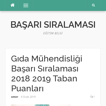
İçeriğe
Menü
atla
BAŞARI SIRALAMASI
EĞITIM BILGI
Gıda Mühendisliği
Başarı Sıralaması
2018 2019 Taban
Puanları
omer
4 Ocak 2019
1