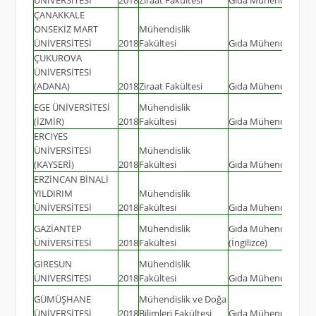
ÇANAKKALE
ONSEKİZ MART
Mühendislik
ÜNİVERSİTESİ
2018
Fakültesi
Gıda Mühendisliği
ÇUKUROVA
ÜNİVERSİTESİ
(ADANA)
2018
Ziraat Fakültesi
Gıda Mühendisliği
EGE ÜNİVERSİTESİ
Mühendislik
(İZMİR)
2018
Fakültesi
Gıda Mühendisliği
ERCİYES
ÜNİVERSİTESİ
Mühendislik
(KAYSERİ)
2018
Fakültesi
Gıda Mühendisliği
ERZİNCAN BİNALİ
YILDIRIM
Mühendislik
ÜNİVERSİTESİ
2018
Fakültesi
Gıda Mühendisliği
GAZİANTEP
Mühendislik
Gıda Mühendisliği
ÜNİVERSİTESİ
2018
Fakültesi
(İngilizce)
GİRESUN
Mühendislik
ÜNİVERSİTESİ
2018
Fakültesi
Gıda Mühendisliği
GÜMÜŞHANE
Mühendislik ve Doğa
ÜNİVERSİTESİ
2018
Bilimleri Fakültesi
Gıda Mühendisliği