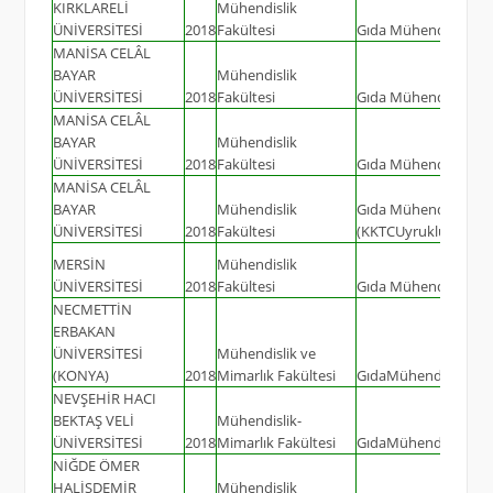
KIRKLARELİ
Mühendislik
ÜNİVERSİTESİ
2018
Fakültesi
Gıda Mühendisliği
MANİSA CELÂL
BAYAR
Mühendislik
ÜNİVERSİTESİ
2018
Fakültesi
Gıda Mühendisliği
MANİSA CELÂL
BAYAR
Mühendislik
ÜNİVERSİTESİ
2018
Fakültesi
Gıda Mühendisliği (İ
MANİSA CELÂL
BAYAR
Mühendislik
Gıda Mühendisliği
ÜNİVERSİTESİ
2018
Fakültesi
(KKTCUyruklu)
MERSİN
Mühendislik
ÜNİVERSİTESİ
2018
Fakültesi
Gıda Mühendisliği
NECMETTİN
ERBAKAN
ÜNİVERSİTESİ
Mühendislik ve
(KONYA)
2018
Mimarlık Fakültesi
GıdaMühendisliği
NEVŞEHİR HACI
BEKTAŞ VELİ
Mühendislik-
ÜNİVERSİTESİ
2018
Mimarlık Fakültesi
GıdaMühendisliği
NİĞDE ÖMER
HALİSDEMİR
Mühendislik