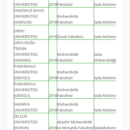
ÜNİVERSİTESİ
2018
Fakültesi
Gıda Mühendisliği
ONDOKUZ MAYIS
ÜNİVERSİTESİ
Mühendislik
(SAMSUN)
2018
Fakültesi
Gıda Mühendisliği
ORDU
ÜNİVERSİTESİ
2018
Ziraat Fakültesi
Gıda Mühendisliği
ORTA DOĞU
TEKNİK
ÜNİVERSİTESİ
Mühendislik
Gıda
(ANKARA)
2018
Fakültesi
Mühendisliği(İngilizc
PAMUKKALE
ÜNİVERSİTESİ
Mühendislik
(DENİZLİ)
2018
Fakültesi
Gıda Mühendisliği
PAMUKKALE
ÜNİVERSİTESİ
Mühendislik
(DENİZLİ)
2018
Fakültesi
Gıda Mühendisliği (İ
SAKARYA
Mühendislik
ÜNİVERSİTESİ
2018
Fakültesi
Gıda Mühendisliği
SELÇUK
ÜNİVERSİTESİ
Akşehir Mühendislik
(KONYA)
2018
ve Mimarlık Fakültesi
GıdaMühendisliği