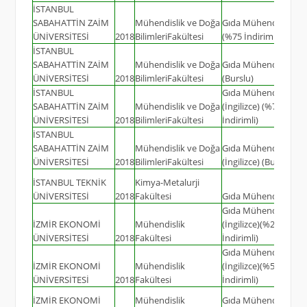
İSTANBUL
SABAHATTİN ZAİM
Mühendislik ve Doğa
Gıda Mühendisliği
ÜNİVERSİTESİ
2018
BilimleriFakültesi
(%75 İndirimli)
İSTANBUL
SABAHATTİN ZAİM
Mühendislik ve Doğa
Gıda Mühendisliği
ÜNİVERSİTESİ
2018
BilimleriFakültesi
(Burslu)
İSTANBUL
Gıda Mühendisliği
SABAHATTİN ZAİM
Mühendislik ve Doğa
(İngilizce) (%75
ÜNİVERSİTESİ
2018
BilimleriFakültesi
İndirimli)
İSTANBUL
SABAHATTİN ZAİM
Mühendislik ve Doğa
Gıda Mühendisliği
ÜNİVERSİTESİ
2018
BilimleriFakültesi
(İngilizce) (Burslu)
İSTANBUL TEKNİK
Kimya-Metalurji
ÜNİVERSİTESİ
2018
Fakültesi
Gıda Mühendisliği
Gıda Mühendisliği
İZMİR EKONOMİ
Mühendislik
(İngilizce)(%25
ÜNİVERSİTESİ
2018
Fakültesi
İndirimli)
Gıda Mühendisliği
İZMİR EKONOMİ
Mühendislik
(İngilizce)(%50
ÜNİVERSİTESİ
2018
Fakültesi
İndirimli)
İZMİR EKONOMİ
Mühendislik
Gıda Mühendisliği