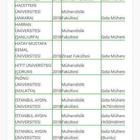
HACETTEPE
ÜNİVERSİTESİ
Mühendislik
(ANKARA)
2018
Fakültesi
Gıda Mühendisliği
HARRAN
ÜNİVERSİTESİ
Mühendislik
(ŞANLIURFA)
2018
Fakültesi
Gıda Mühendisliği
HATAY MUSTAFA
KEMAL
ÜNİVERSİTESİ
2018
Ziraat Fakültesi
Gıda Mühendisliği
HİTİT ÜNİVERSİTESİ
Mühendislik
(ÇORUM)
2018
Fakültesi
Gıda Mühendisliği
İNÖNÜ
ÜNİVERSİTESİ
Mühendislik
(MALATYA)
2018
Fakültesi
Gıda Mühendisliği
İSTANBUL AYDIN
Mühendislik
Gıda Mühendisliği
ÜNİVERSİTESİ
2018
Fakültesi
(%75İndirimli)
İSTANBUL AYDIN
Mühendislik
Gıda Mühendisliği
ÜNİVERSİTESİ
2018
Fakültesi
(%50İndirimli)
İSTANBUL AYDIN
Mühendislik
Gıda Mühendisliği
ÜNİVERSİTESİ
2018
Fakültesi
(Burslu)