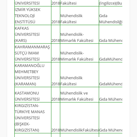
ÜNİVERSİTESİ
2018
Fakültesi
(İngilizce)(Burslu)
İZMİR YÜKSEK
TEKNOLOJİ
Mühendislik
Gıda
ENSTİTÜSÜ
2018
Fakültesi
Mühendisliği(İngilizc
KAFKAS
ÜNİVERSİTESİ
Mühendislik-
(KARS)
2018
Mimarlık Fakültesi
Gıda Mühendisliği
KAHRAMANMARAŞ
SÜTÇÜ İMAM
Mühendislik-
ÜNİVERSİTESİ
2018
Mimarlık Fakültesi
GıdaMühendisliği
KARAMANOĞLU
MEHMETBEY
ÜNİVERSİTESİ
Mühendislik
(KARAMAN)
2018
Fakültesi
GıdaMühendisliği
KASTAMONU
Mühendislik ve
ÜNİVERSİTESİ
2018
Mimarlık Fakültesi
Gıda Mühendisliği
KIRGIZİSTAN-
TÜRKİYE MANAS
ÜNİVERSİTESİ
(BİŞKEK-
KIRGIZİSTAN)
2018
MühendislikFakültesi
Gıda Mühendisliği