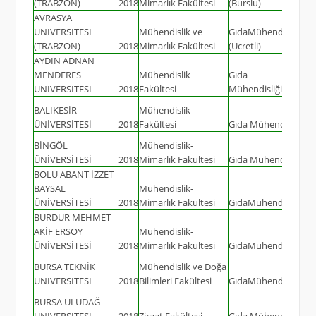
(TRABZON)
2018
Mimarlık Fakültesi
(Burslu)
AVRASYA
ÜNİVERSİTESİ
Mühendislik ve
GıdaMühendisliği
(TRABZON)
2018
Mimarlık Fakültesi
(Ücretli)
AYDIN ADNAN
MENDERES
Mühendislik
Gıda
ÜNİVERSİTESİ
2018
Fakültesi
Mühendisliği(İngilizc
BALIKESİR
Mühendislik
ÜNİVERSİTESİ
2018
Fakültesi
Gıda Mühendisliği
BİNGÖL
Mühendislik-
ÜNİVERSİTESİ
2018
Mimarlık Fakültesi
Gıda Mühendisliği
BOLU ABANT İZZET
BAYSAL
Mühendislik-
ÜNİVERSİTESİ
2018
Mimarlık Fakültesi
GıdaMühendisliği
BURDUR MEHMET
AKİF ERSOY
Mühendislik-
ÜNİVERSİTESİ
2018
Mimarlık Fakültesi
GıdaMühendisliği
BURSA TEKNİK
Mühendislik ve Doğa
ÜNİVERSİTESİ
2018
Bilimleri Fakültesi
GıdaMühendisliği
BURSA ULUDAĞ
ÜNİVERSİTESİ
2018
Ziraat Fakültesi
Gıda Mühendisliği