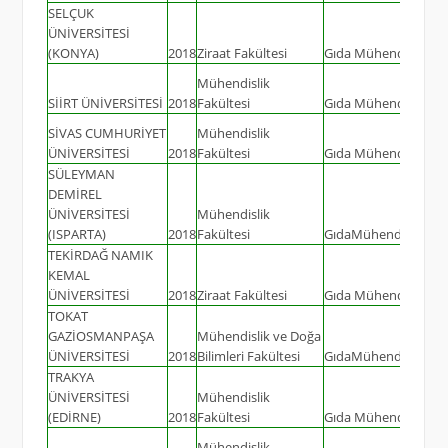
SELÇUK
ÜNİVERSİTESİ
(KONYA)
2018
Ziraat Fakültesi
Gıda Mühendisliği
Mühendislik
SİİRT ÜNİVERSİTESİ
2018
Fakültesi
Gıda Mühendisliği
SİVAS CUMHURİYET
Mühendislik
ÜNİVERSİTESİ
2018
Fakültesi
Gıda Mühendisliği
SÜLEYMAN
DEMİREL
ÜNİVERSİTESİ
Mühendislik
(ISPARTA)
2018
Fakültesi
GıdaMühendisliği
TEKİRDAĞ NAMIK
KEMAL
ÜNİVERSİTESİ
2018
Ziraat Fakültesi
Gıda Mühendisliği
TOKAT
GAZİOSMANPAŞA
Mühendislik ve Doğa
ÜNİVERSİTESİ
2018
Bilimleri Fakültesi
GıdaMühendisliği
TRAKYA
ÜNİVERSİTESİ
Mühendislik
(EDİRNE)
2018
Fakültesi
Gıda Mühendisliği
Mühendislik