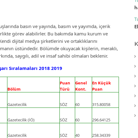
T
h
T
uşlarında basın ve yayında, basım ve yayımda, içerik
E
ikte görev alabilirler. Bu bakımda kamu kurum ve
Kendi dijital medya şirketlerini ve ortaklıklarını
K
talamanın üstündedir. Bölümde okuyacak kişilerin, meraklı,
ında, saygılı, adil ve insaf sahibi olmaları beklenir.
arı Sıralamaları 2018 2019
Puan
Genel
En Küçük
Bölüm
Türü
Kont.
Puan
Gazetecilik
SÖZ
60
315.80058
Gazetecilik (İÖ)
SÖZ
60
296.64125
Gazetecilik
SÖZ
40
258.34339