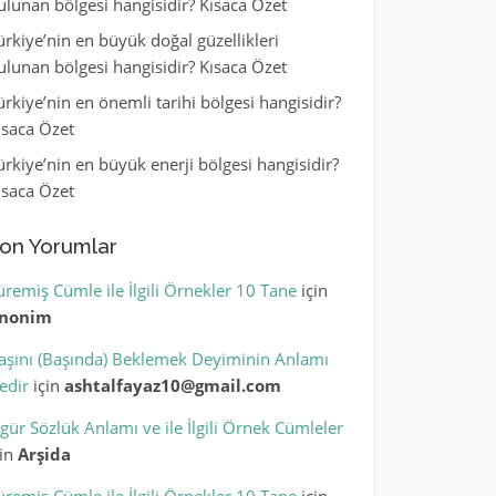
ulunan bölgesi hangisidir? Kısaca Özet
ürkiye’nin en büyük doğal güzellikleri
ulunan bölgesi hangisidir? Kısaca Özet
ürkiye’nin en önemli tarihi bölgesi hangisidir?
ısaca Özet
ürkiye’nin en büyük enerji bölgesi hangisidir?
ısaca Özet
on Yorumlar
üremiş Cümle ile İlgili Örnekler 10 Tane
için
nonim
aşını (Başında) Beklemek Deyiminin Anlamı
edir
için
ashtalfayaz10@gmail.com
igür Sözlük Anlamı ve ile İlgili Örnek Cümleler
çin
Arşida