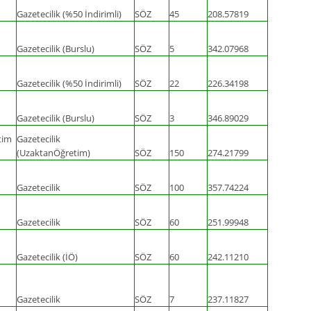
Gazetecilik (%50 İndirimli)
SÖZ
45
208.57819
Gazetecilik (Burslu)
SÖZ
5
342.07968
Gazetecilik (%50 İndirimli)
SÖZ
22
226.34198
Gazetecilik (Burslu)
SÖZ
3
346.89029
tim
Gazetecilik
(UzaktanÖğretim)
SÖZ
150
274.21799
Gazetecilik
SÖZ
100
357.74224
Gazetecilik
SÖZ
60
251.99948
Gazetecilik (İÖ)
SÖZ
60
242.11210
Gazetecilik
SÖZ
7
237.11827