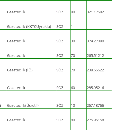
Gazetecilik
SÖZ
80
321.17582
Gazetecilik (KKTCUyruklu)
SÖZ
1
—
Gazetecilik
SÖZ
30
374.27080
Gazetecilik
SÖZ
70
265.51212
Gazetecilik (İÖ)
SÖZ
70
238.65622
Gazetecilik
SÖZ
60
285.95216
i
Gazetecilik(Ücretli)
SÖZ
10
267.13766
Gazetecilik
SÖZ
80
275.95158