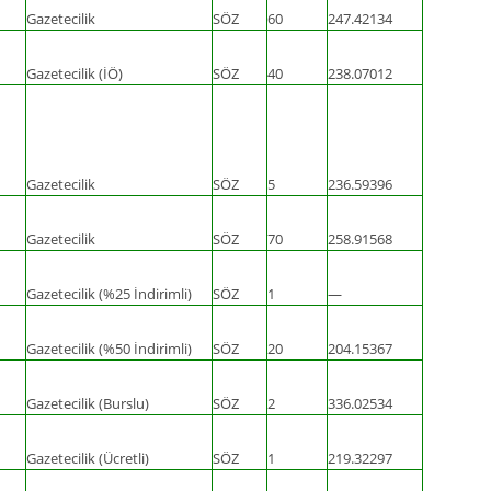
Gazetecilik
SÖZ
60
247.42134
Gazetecilik (İÖ)
SÖZ
40
238.07012
Gazetecilik
SÖZ
5
236.59396
Gazetecilik
SÖZ
70
258.91568
Gazetecilik (%25 İndirimli)
SÖZ
1
—
Gazetecilik (%50 İndirimli)
SÖZ
20
204.15367
Gazetecilik (Burslu)
SÖZ
2
336.02534
Gazetecilik (Ücretli)
SÖZ
1
219.32297