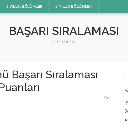
2 YILLIK BÖLÜMLER
4 YILLIK BÖLÜMLER
BAŞARI SIRALAMASI
EĞITIM BILGI
A
ü Başarı Sıralaması
Puanları
S
1
İ
S
A