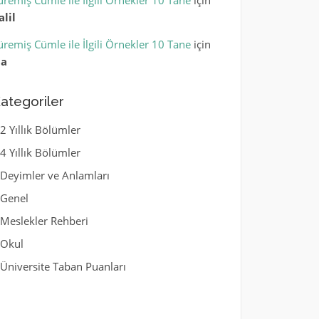
üremiş Cümle ile İlgili Örnekler 10 Tane
için
alil
üremiş Cümle ile İlgili Örnekler 10 Tane
için
la
ategoriler
2 Yıllık Bölümler
4 Yıllık Bölümler
Deyimler ve Anlamları
Genel
Meslekler Rehberi
Okul
Üniversite Taban Puanları