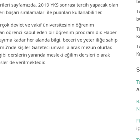
b
rileri sayfamızda. 2019 YKS sonrası tercih yapacak olan
T
 başarı sıralamaları ile puanları kullanabilirler.
b
rçok devlet ve vakıf üniversitesinin öğrenim
T
dan öğrenci kabul eden bir öğrenim programıdır. Haber
K
yıma kadar her alanda bilgi, beceri ve yeterliliğe sahip
T
ümü’nde kişiler Gazeteci unvanı alarak mezun olurlar.
K
ibi derslerin yanında mesleki eğilim dersleri olarak
sler de verilmektedir.
S
T
A
B
N
F
i