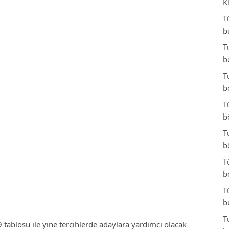
K
T
b
T
b
T
b
T
b
T
b
T
b
T
b
T
tablosu ile yine tercihlerde adaylara yardımcı olacak