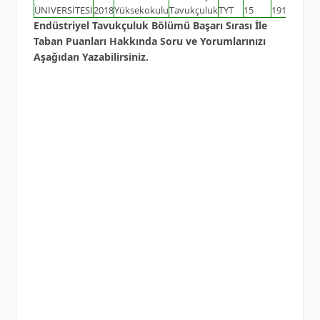
ÜNİVERSİTESİ
2018
Yüksekokulu
Tavukçuluk
TYT
15
191.58872
Endüstriyel Tavukçuluk Bölümü Başarı Sırası İle
Taban Puanları Hakkında Soru ve Yorumlarınızı
Aşağıdan Yazabilirsiniz.