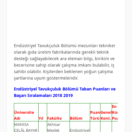
Endüstriyel Tavukçuluk Bölümü mezunları tekniker
olarak gıda üretim fabrikalarında gerekli teknik
desteği sağlayabilecek ara eleman bilgi, birikim ve
becerisine sahip olarak çalışma imkanı bulabilir, iş
sahibi olabilir. Kişilerden beklenen yoğun çalışma
şartlarına uyum göstermeleridir.
Endüstriyel Tavukçuluk Bölümü Taban Puanları ve
Başarı Sıralamaları 2018 2019
En
Üniversite
Puan
Genel
Küçük
Adı
Yıl
Fakülte
Bölüm
Türü
Kont.
Puan
MANİSA
Akhisar
CELÂL BAYAR
Meslek
Endüstriyel