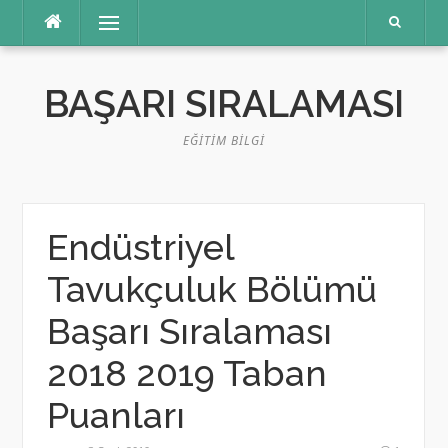
İçeriğe
Menü
atla
BAŞARI SIRALAMASI
EĞITIM BILGI
Endüstriyel
Tavukçuluk Bölümü
Başarı Sıralaması
2018 2019 Taban
Puanları