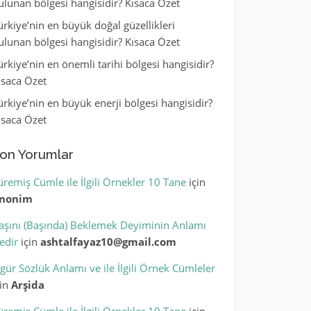
ulunan bölgesi hangisidir? Kısaca Özet
ürkiye’nin en büyük doğal güzellikleri
ulunan bölgesi hangisidir? Kısaca Özet
ürkiye’nin en önemli tarihi bölgesi hangisidir?
ısaca Özet
ürkiye’nin en büyük enerji bölgesi hangisidir?
ısaca Özet
on Yorumlar
üremiş Cümle ile İlgili Örnekler 10 Tane
için
nonim
aşını (Başında) Beklemek Deyiminin Anlamı
edir
için
ashtalfayaz10@gmail.com
igür Sözlük Anlamı ve ile İlgili Örnek Cümleler
çin
Arşida