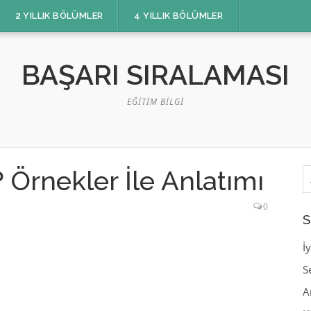
2 YILLIK BÖLÜMLER
4 YILLIK BÖLÜMLER
BAŞARI SIRALAMASI
EĞITIM BILGI
A
? Örnekler İle Anlatımı
0
S
İ
S
A