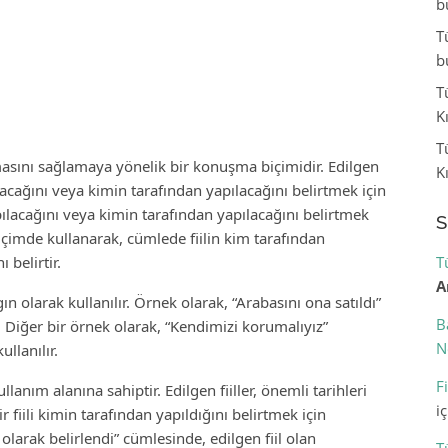
b
T
b
T
K
T
ılmasını sağlamaya yönelik bir konuşma biçimidir. Edilgen
K
pılacağını veya kimin tarafından yapılacağını belirtmek için
yapılacağını veya kimin tarafından yapılacağını belirtmek
S
en biçimde kullanarak, cümlede fiilin kim tarafından
 belirtir.
T
A
ın olarak kullanılır. Örnek olarak, “Arabasını ona satıldı”
B
ır. Diğer bir örnek olarak, “Kendimizi korumalıyız”
N
llanılır.
F
llanım alanına sahiptir. Edilgen fiiller, önemli tarihleri
i
ili kimin tarafından yapıldığını belirtmek için
 olarak belirlendi” cümlesinde, edilgen fiil olan