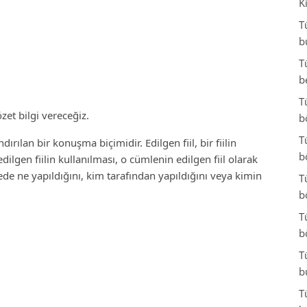
K
T
b
T
b
T
zet bilgi vereceğiz.
b
T
andırılan bir konuşma biçimidir. Edilgen fiil, bir fiilin
b
ilgen fiilin kullanılması, o cümlenin edilgen fiil olarak
mlede ne yapıldığını, kim tarafından yapıldığını veya kimin
T
b
T
b
T
b
T