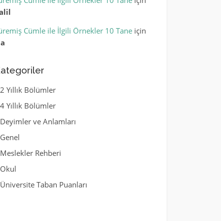
üremiş Cümle ile İlgili Örnekler 10 Tane
için
alil
üremiş Cümle ile İlgili Örnekler 10 Tane
için
la
ategoriler
2 Yıllık Bölümler
4 Yıllık Bölümler
Deyimler ve Anlamları
Genel
Meslekler Rehberi
Okul
Üniversite Taban Puanları