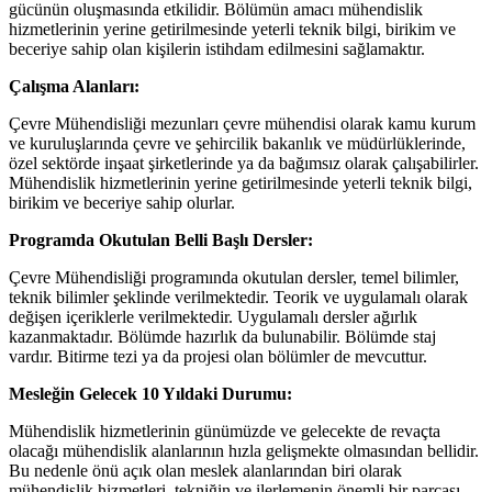
gücünün oluşmasında etkilidir. Bölümün amacı mühendislik
hizmetlerinin yerine getirilmesinde yeterli teknik bilgi, birikim ve
beceriye sahip olan kişilerin istihdam edilmesini sağlamaktır.
Çalışma Alanları:
Çevre Mühendisliği mezunları çevre mühendisi olarak kamu kurum
ve kuruluşlarında çevre ve şehircilik bakanlık ve müdürlüklerinde,
özel sektörde inşaat şirketlerinde ya da bağımsız olarak çalışabilirler.
Mühendislik hizmetlerinin yerine getirilmesinde yeterli teknik bilgi,
birikim ve beceriye sahip olurlar.
Programda Okutulan Belli Başlı Dersler:
Çevre Mühendisliği programında okutulan dersler, temel bilimler,
teknik bilimler şeklinde verilmektedir. Teorik ve uygulamalı olarak
değişen içeriklerle verilmektedir. Uygulamalı dersler ağırlık
kazanmaktadır. Bölümde hazırlık da bulunabilir. Bölümde staj
vardır. Bitirme tezi ya da projesi olan bölümler de mevcuttur.
Mesleğin Gelecek 10 Yıldaki Durumu:
Mühendislik hizmetlerinin günümüzde ve gelecekte de revaçta
olacağı mühendislik alanlarının hızla gelişmekte olmasından bellidir.
Bu nedenle önü açık olan meslek alanlarından biri olarak
mühendislik hizmetleri, tekniğin ve ilerlemenin önemli bir parçası