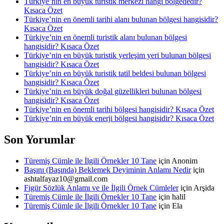
Türkiye’nin en büyük turistik merkezi hangi bölgededir?
Kısaca Özet
Türkiye’nin en önemli tarihi alanı bulunan bölgesi hangisidir?
Kısaca Özet
Türkiye’nin en önemli turistik alanı bulunan bölgesi
hangisidir? Kısaca Özet
Türkiye’nin en büyük turistik yerleşim yeri bulunan bölgesi
hangisidir? Kısaca Özet
Türkiye’nin en büyük turistik tatil beldesi bulunan bölgesi
hangisidir? Kısaca Özet
Türkiye’nin en büyük doğal güzellikleri bulunan bölgesi
hangisidir? Kısaca Özet
Türkiye’nin en önemli tarihi bölgesi hangisidir? Kısaca Özet
Türkiye’nin en büyük enerji bölgesi hangisidir? Kısaca Özet
Son Yorumlar
Türemiş Cümle ile İlgili Örnekler 10 Tane
için
Anonim
Başını (Başında) Beklemek Deyiminin Anlamı Nedir
için
ashtalfayaz10@gmail.com
Figür Sözlük Anlamı ve ile İlgili Örnek Cümleler
için
Arşida
Türemiş Cümle ile İlgili Örnekler 10 Tane
için
halil
Türemiş Cümle ile İlgili Örnekler 10 Tane
için
Ela