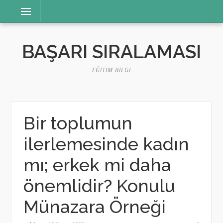
İçeriğe
Menü
atla
BAŞARI SIRALAMASI
EĞITIM BILGI
Bir toplumun
ilerlemesinde kadın
mı; erkek mi daha
önemlidir? Konulu
Münazara Örneği