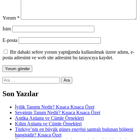
Yorum
*
İsim
E-posta
Bir dahaki sefere yorum yaptığımda kullanılmak üzere adımı, e-
posta adresimi ve web site adresimi bu tarayıcıya kaydet.
Arama:
Son Yazılar
İyilik Tanımı Nedir? Kısaca Kısaca Özet
Sevginin Tanım Nedir? Kısaca Kısaca Özet
Antika Anlamı ve Cümle Örnekleri
Kilim Anlamı ve Cümle Örnekleri
Türkiye’nin en büyük güneş enerjisi santralı bulunan bölgesi
hangisidir? Kısaca Özet