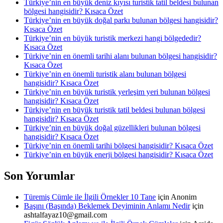
Türkiye’nin en büyük deniz kıyısı turistik tatil beldesi bulunan
bölgesi hangisidir? Kısaca Özet
Türkiye’nin en büyük doğal parkı bulunan bölgesi hangisidir?
Kısaca Özet
Türkiye’nin en büyük turistik merkezi hangi bölgededir?
Kısaca Özet
Türkiye’nin en önemli tarihi alanı bulunan bölgesi hangisidir?
Kısaca Özet
Türkiye’nin en önemli turistik alanı bulunan bölgesi
hangisidir? Kısaca Özet
Türkiye’nin en büyük turistik yerleşim yeri bulunan bölgesi
hangisidir? Kısaca Özet
Türkiye’nin en büyük turistik tatil beldesi bulunan bölgesi
hangisidir? Kısaca Özet
Türkiye’nin en büyük doğal güzellikleri bulunan bölgesi
hangisidir? Kısaca Özet
Türkiye’nin en önemli tarihi bölgesi hangisidir? Kısaca Özet
Türkiye’nin en büyük enerji bölgesi hangisidir? Kısaca Özet
Son Yorumlar
Türemiş Cümle ile İlgili Örnekler 10 Tane
için
Anonim
Başını (Başında) Beklemek Deyiminin Anlamı Nedir
için
ashtalfayaz10@gmail.com