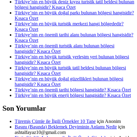
Türkiye’nin en büyük deniz kıyısı turistik tatil beldesi bulunan
bölgesi hangisidir? Kısaca Özet
Türkiye’nin en büyük doğal parkı bulunan bölgesi hangisidir?
Kısaca Özet
Türkiye’nin en büyük turistik merkezi hangi bölgededir?
Kısaca Özet
Türkiye’nin en önemli tarihi alanı bulunan bölgesi hangisidir?
Kısaca Özet
Türkiye’nin en önemli turistik alanı bulunan bölgesi
hangisidir? Kısaca Özet
Türkiye’nin en büyük turistik yerleşim yeri bulunan bölgesi
hangisidir? Kısaca Özet
Türkiye’nin en büyük turistik tatil beldesi bulunan bölgesi
hangisidir? Kısaca Özet
Türkiye’nin en büyük doğal güzellikleri bulunan bölgesi
hangisidir? Kısaca Özet
Türkiye’nin en önemli tarihi bölgesi hangisidir? Kısaca Özet
Türkiye’nin en büyük enerji bölgesi hangisidir? Kısaca Özet
Son Yorumlar
Türemiş Cümle ile İlgili Örnekler 10 Tane
için
Anonim
Başını (Başında) Beklemek Deyiminin Anlamı Nedir
için
ashtalfayaz10@gmail.com