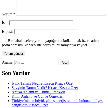
Yorum
*
İsim
E-posta
Bir dahaki sefere yorum yaptığımda kullanılmak üzere adımı, e-
posta adresimi ve web site adresimi bu tarayıcıya kaydet.
Arama:
Son Yazılar
İyilik Tanımı Nedir? Kısaca Kısaca Özet
Sevginin Tanım Nedir? Kısaca Kısaca Özet
Antika Anlamı ve Cümle Örnekleri
Kilim Anlamı ve Cümle Örnekleri
Türkiye’nin en büyük güneş enerjisi santralı bulunan bölgesi
hangisidir? Kısaca Özet