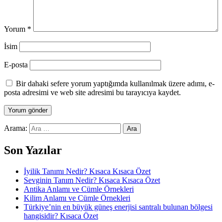
Yorum
*
İsim
E-posta
Bir dahaki sefere yorum yaptığımda kullanılmak üzere adımı, e-
posta adresimi ve web site adresimi bu tarayıcıya kaydet.
Arama:
Son Yazılar
İyilik Tanımı Nedir? Kısaca Kısaca Özet
Sevginin Tanım Nedir? Kısaca Kısaca Özet
Antika Anlamı ve Cümle Örnekleri
Kilim Anlamı ve Cümle Örnekleri
Türkiye’nin en büyük güneş enerjisi santralı bulunan bölgesi
hangisidir? Kısaca Özet