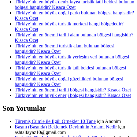
Türkiye’nin en büyük deniz kıyısı turistik tatil beldesi bulunan
bölgesi hangisidir? Kısaca Özet
Türkiye’nin en büyük doğal parkı bulunan bölgesi hangisidir?
Kısaca Özet
Türkiye’nin en büyük turistik merkezi hangi bölgededir?
Kısaca Özet
Türkiye’nin en önemli tarihi alanı bulunan bölgesi hangisidir?
Kısaca Özet
Türkiye’nin en önemli turistik alanı bulunan bölgesi
hangisidir? Kısaca Özet
Türkiye’nin en büyük turistik yerleşim yeri bulunan bölgesi
hangisidir? Kısaca Özet
Türkiye’nin en büyük turistik tatil beldesi bulunan bölgesi
hangisidir? Kısaca Özet
Türkiye’nin en büyük doğal güzellikleri bulunan bölgesi
hangisidir? Kısaca Özet
Türkiye’nin en önemli tarihi bölgesi hangisidir? Kısaca Özet
Türkiye’nin en büyük enerji bölgesi hangisidir? Kısaca Özet
Son Yorumlar
Türemiş Cümle ile İlgili Örnekler 10 Tane
için
Anonim
Başını (Başında) Beklemek Deyiminin Anlamı Nedir
için
ashtalfayaz10@gmail.com