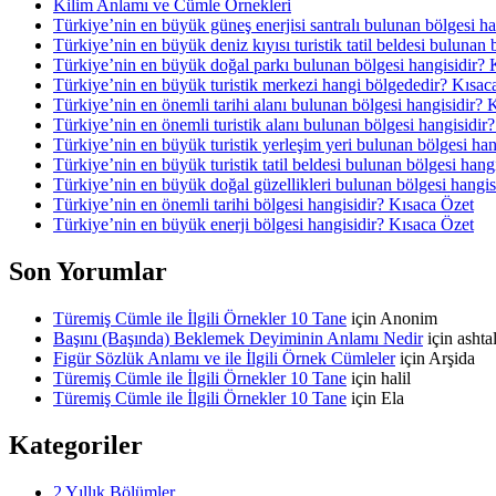
Kilim Anlamı ve Cümle Örnekleri
Türkiye’nin en büyük güneş enerjisi santralı bulunan bölgesi h
Türkiye’nin en büyük deniz kıyısı turistik tatil beldesi bulunan
Türkiye’nin en büyük doğal parkı bulunan bölgesi hangisidir? 
Türkiye’nin en büyük turistik merkezi hangi bölgededir? Kısac
Türkiye’nin en önemli tarihi alanı bulunan bölgesi hangisidir? 
Türkiye’nin en önemli turistik alanı bulunan bölgesi hangisidir
Türkiye’nin en büyük turistik yerleşim yeri bulunan bölgesi ha
Türkiye’nin en büyük turistik tatil beldesi bulunan bölgesi hang
Türkiye’nin en büyük doğal güzellikleri bulunan bölgesi hangis
Türkiye’nin en önemli tarihi bölgesi hangisidir? Kısaca Özet
Türkiye’nin en büyük enerji bölgesi hangisidir? Kısaca Özet
Son Yorumlar
Türemiş Cümle ile İlgili Örnekler 10 Tane
için
Anonim
Başını (Başında) Beklemek Deyiminin Anlamı Nedir
için
asht
Figür Sözlük Anlamı ve ile İlgili Örnek Cümleler
için
Arşida
Türemiş Cümle ile İlgili Örnekler 10 Tane
için
halil
Türemiş Cümle ile İlgili Örnekler 10 Tane
için
Ela
Kategoriler
2 Yıllık Bölümler