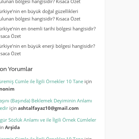
ulunan bölgesi hangisidir? Kısaca Özet
ürkiye’nin en büyük doğal güzellikleri
ulunan bölgesi hangisidir? Kısaca Özet
ürkiye’nin en önemli tarihi bölgesi hangisidir?
ısaca Özet
ürkiye’nin en büyük enerji bölgesi hangisidir?
ısaca Özet
on Yorumlar
üremiş Cümle ile İlgili Örnekler 10 Tane
için
nonim
aşını (Başında) Beklemek Deyiminin Anlamı
edir
için
ashtalfayaz10@gmail.com
igür Sözlük Anlamı ve ile İlgili Örnek Cümleler
çin
Arşida