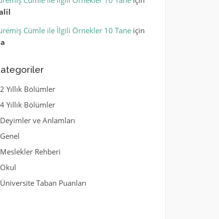
üremiş Cümle ile İlgili Örnekler 10 Tane
için
alil
üremiş Cümle ile İlgili Örnekler 10 Tane
için
la
ategoriler
2 Yıllık Bölümler
4 Yıllık Bölümler
Deyimler ve Anlamları
Genel
Meslekler Rehberi
Okul
Üniversite Taban Puanları