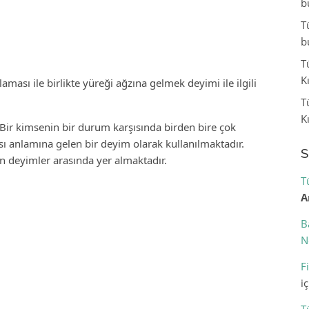
b
T
b
T
K
ması ile birlikte yüreği ağzına gelmek deyimi ile ilgili
T
K
Bir kimsenin bir durum karşısında birden bire çok
 anlamına gelen bir deyim olarak kullanılmaktadır.
S
an deyimler arasında yer almaktadır.
T
A
B
N
F
i