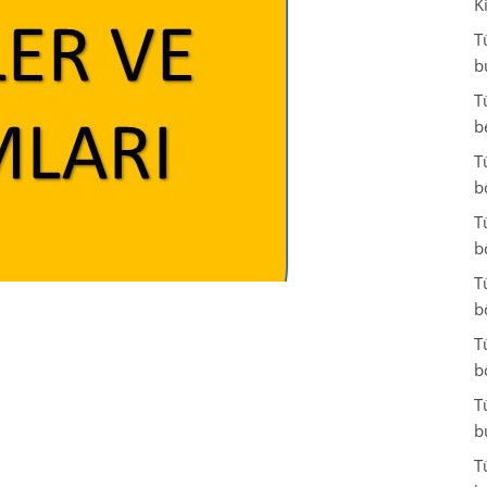
K
T
b
T
b
T
b
T
b
T
b
T
b
T
b
T