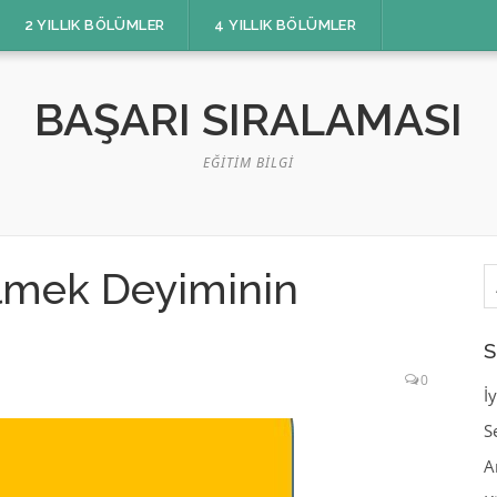
2 YILLIK BÖLÜMLER
4 YILLIK BÖLÜMLER
BAŞARI SIRALAMASI
EĞITIM BILGI
A
lmek Deyiminin
S
0
İ
S
A