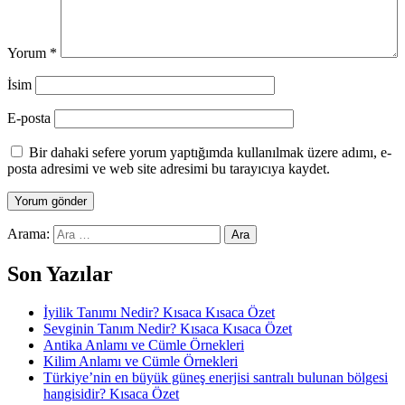
Yorum
*
İsim
E-posta
Bir dahaki sefere yorum yaptığımda kullanılmak üzere adımı, e-
posta adresimi ve web site adresimi bu tarayıcıya kaydet.
Arama:
Son Yazılar
İyilik Tanımı Nedir? Kısaca Kısaca Özet
Sevginin Tanım Nedir? Kısaca Kısaca Özet
Antika Anlamı ve Cümle Örnekleri
Kilim Anlamı ve Cümle Örnekleri
Türkiye’nin en büyük güneş enerjisi santralı bulunan bölgesi
hangisidir? Kısaca Özet