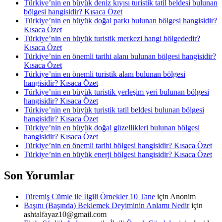
Türkiye’nin en büyük deniz kıyısı turistik tatil beldesi bulunan
bölgesi hangisidir? Kısaca Özet
Türkiye’nin en büyük doğal parkı bulunan bölgesi hangisidir?
Kısaca Özet
Türkiye’nin en büyük turistik merkezi hangi bölgededir?
Kısaca Özet
Türkiye’nin en önemli tarihi alanı bulunan bölgesi hangisidir?
Kısaca Özet
Türkiye’nin en önemli turistik alanı bulunan bölgesi
hangisidir? Kısaca Özet
Türkiye’nin en büyük turistik yerleşim yeri bulunan bölgesi
hangisidir? Kısaca Özet
Türkiye’nin en büyük turistik tatil beldesi bulunan bölgesi
hangisidir? Kısaca Özet
Türkiye’nin en büyük doğal güzellikleri bulunan bölgesi
hangisidir? Kısaca Özet
Türkiye’nin en önemli tarihi bölgesi hangisidir? Kısaca Özet
Türkiye’nin en büyük enerji bölgesi hangisidir? Kısaca Özet
Son Yorumlar
Türemiş Cümle ile İlgili Örnekler 10 Tane
için
Anonim
Başını (Başında) Beklemek Deyiminin Anlamı Nedir
için
ashtalfayaz10@gmail.com