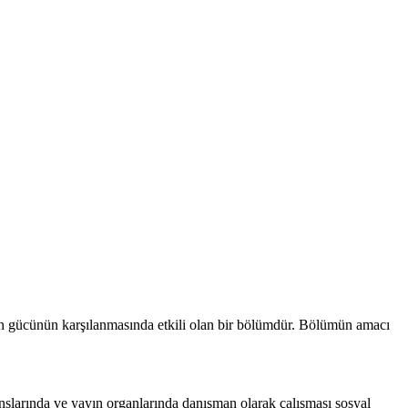
an gücünün karşılanmasında etkili olan bir bölümdür. Bölümün amacı
slarında ve yayın organlarında danışman olarak çalışması sosyal