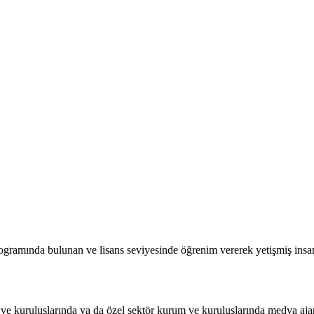
rogramında bulunan ve lisans seviyesinde öğrenim vererek yetişmiş ins
 kuruluşlarında ya da özel sektör kurum ve kuruluşlarında medya ajan