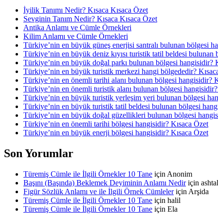
İyilik Tanımı Nedir? Kısaca Kısaca Özet
Sevginin Tanım Nedir? Kısaca Kısaca Özet
Antika Anlamı ve Cümle Örnekleri
Kilim Anlamı ve Cümle Örnekleri
Türkiye’nin en büyük güneş enerjisi santralı bulunan bölgesi h
Türkiye’nin en büyük deniz kıyısı turistik tatil beldesi bulunan
Türkiye’nin en büyük doğal parkı bulunan bölgesi hangisidir? 
Türkiye’nin en büyük turistik merkezi hangi bölgededir? Kısac
Türkiye’nin en önemli tarihi alanı bulunan bölgesi hangisidir? 
Türkiye’nin en önemli turistik alanı bulunan bölgesi hangisidir
Türkiye’nin en büyük turistik yerleşim yeri bulunan bölgesi ha
Türkiye’nin en büyük turistik tatil beldesi bulunan bölgesi hang
Türkiye’nin en büyük doğal güzellikleri bulunan bölgesi hangis
Türkiye’nin en önemli tarihi bölgesi hangisidir? Kısaca Özet
Türkiye’nin en büyük enerji bölgesi hangisidir? Kısaca Özet
Son Yorumlar
Türemiş Cümle ile İlgili Örnekler 10 Tane
için
Anonim
Başını (Başında) Beklemek Deyiminin Anlamı Nedir
için
asht
Figür Sözlük Anlamı ve ile İlgili Örnek Cümleler
için
Arşida
Türemiş Cümle ile İlgili Örnekler 10 Tane
için
halil
Türemiş Cümle ile İlgili Örnekler 10 Tane
için
Ela