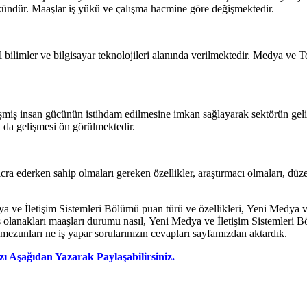
mkündür. Maaşlar iş yükü ve çalışma hacmine göre değişmektedir.
ilimler ve bilgisayar teknolojileri alanında verilmektedir. Medya ve Top
şmiş insan gücünün istihdam edilmesine imkan sağlayarak sektörün geliş
a da gelişmesi ön görülmektedir.
 ederken sahip olmaları gereken özellikler, araştırmacı olmaları, düzenli
ya ve İletişim Sistemleri Bölümü puan türü ve özellikleri, Yeni Medya
iş olanakları maaşları durumu nasıl, Yeni Medya ve İletişim Sistemleri
ezunları ne iş yapar sorularınızın cevapları sayfamızdan aktardık.
ı Aşağıdan Yazarak Paylaşabilirsiniz.