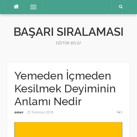
İçeriğe
Menü
atla
BAŞARI SIRALAMASI
EĞITIM BILGI
Yemeden İçmeden
Kesilmek Deyiminin
Anlamı Nedir
omer
23 Temmuz 2018
0