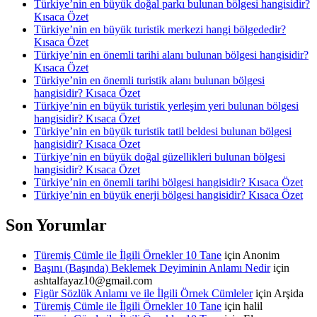
Türkiye’nin en büyük doğal parkı bulunan bölgesi hangisidir?
Kısaca Özet
Türkiye’nin en büyük turistik merkezi hangi bölgededir?
Kısaca Özet
Türkiye’nin en önemli tarihi alanı bulunan bölgesi hangisidir?
Kısaca Özet
Türkiye’nin en önemli turistik alanı bulunan bölgesi
hangisidir? Kısaca Özet
Türkiye’nin en büyük turistik yerleşim yeri bulunan bölgesi
hangisidir? Kısaca Özet
Türkiye’nin en büyük turistik tatil beldesi bulunan bölgesi
hangisidir? Kısaca Özet
Türkiye’nin en büyük doğal güzellikleri bulunan bölgesi
hangisidir? Kısaca Özet
Türkiye’nin en önemli tarihi bölgesi hangisidir? Kısaca Özet
Türkiye’nin en büyük enerji bölgesi hangisidir? Kısaca Özet
Son Yorumlar
Türemiş Cümle ile İlgili Örnekler 10 Tane
için
Anonim
Başını (Başında) Beklemek Deyiminin Anlamı Nedir
için
ashtalfayaz10@gmail.com
Figür Sözlük Anlamı ve ile İlgili Örnek Cümleler
için
Arşida
Türemiş Cümle ile İlgili Örnekler 10 Tane
için
halil