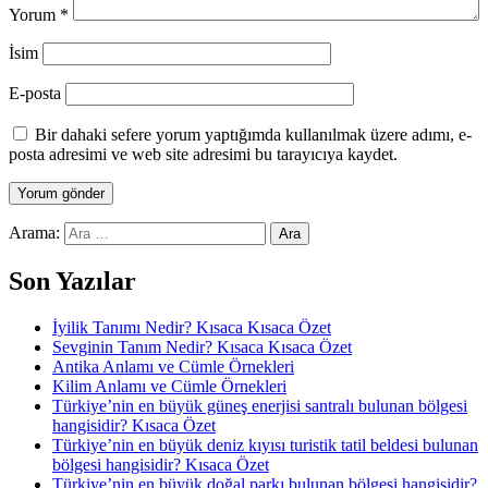
Yorum
*
İsim
E-posta
Bir dahaki sefere yorum yaptığımda kullanılmak üzere adımı, e-
posta adresimi ve web site adresimi bu tarayıcıya kaydet.
Arama:
Son Yazılar
İyilik Tanımı Nedir? Kısaca Kısaca Özet
Sevginin Tanım Nedir? Kısaca Kısaca Özet
Antika Anlamı ve Cümle Örnekleri
Kilim Anlamı ve Cümle Örnekleri
Türkiye’nin en büyük güneş enerjisi santralı bulunan bölgesi
hangisidir? Kısaca Özet
Türkiye’nin en büyük deniz kıyısı turistik tatil beldesi bulunan
bölgesi hangisidir? Kısaca Özet
Türkiye’nin en büyük doğal parkı bulunan bölgesi hangisidir?