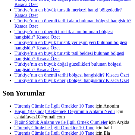
Kısaca Özet
Türkiye’nin en büyük turistik merkezi hangi bölgededir?
Kısaca Özet
Türkiye’nin en önemli tarihi alanı bulunan bölgesi hangisidir?
Kısaca Özet
Türkiye’nin en önemli turistik alanı bulunan bölgesi
hangisidir? Kısaca Özet
Türkiye’nin en büyük turistik yerleşim yeri bulunan bölgesi
hangisidir? Kısaca Özet
Türkiye’nin en büyük turistik tatil beldesi bulunan bölgesi
hangisidir? Kısaca Özet
Türkiye’nin en büyük doğal güzellikleri bulunan bölgesi
hangisidir? Kısaca Özet
Türkiye’nin en önemli tarihi bölgesi hangisidir? Kısaca Özet
Türkiye’nin en büyük enerji bölgesi hangisidir? Kısaca Özet
Son Yorumlar
Türemiş Cümle ile İlgili Örnekler 10 Tane
için
Anonim
Başını (Başında) Beklemek Deyiminin Anlamı Nedir
için
ashtalfayaz10@gmail.com
Figür Sözlük Anlamı ve ile İlgili Örnek Cümleler
için
Arşida
Türemiş Cümle ile İlgili Örnekler 10 Tane
için
halil
Türemiş Cümle ile İlgili Örnekler 10 Tane
için
Ela