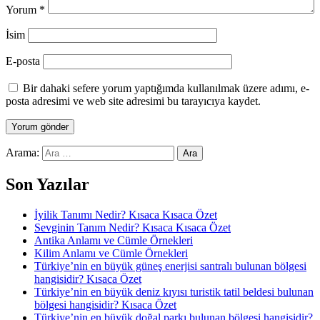
Yorum
*
İsim
E-posta
Bir dahaki sefere yorum yaptığımda kullanılmak üzere adımı, e-
posta adresimi ve web site adresimi bu tarayıcıya kaydet.
Arama:
Son Yazılar
İyilik Tanımı Nedir? Kısaca Kısaca Özet
Sevginin Tanım Nedir? Kısaca Kısaca Özet
Antika Anlamı ve Cümle Örnekleri
Kilim Anlamı ve Cümle Örnekleri
Türkiye’nin en büyük güneş enerjisi santralı bulunan bölgesi
hangisidir? Kısaca Özet
Türkiye’nin en büyük deniz kıyısı turistik tatil beldesi bulunan
bölgesi hangisidir? Kısaca Özet
Türkiye’nin en büyük doğal parkı bulunan bölgesi hangisidir?