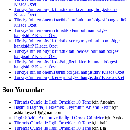
Kısaca Özet
Türkiye’nin en büyük turistik merkezi hangi bölgededir?
Kısaca Özet
Türkiye’nin en önemli tarihi alanı bulunan bölgesi hangisidir?
Kısaca Özet
Türkiye’nin en önemli turistik alanı bulunan bölgesi
hangisidir? Kısaca Özet
Türkiye’nin en büyük turistik yerleşim yeri bulunan bölgesi
hangisidir? Kısaca Özet
Türkiye’nin en büyük turistik tatil beldesi bulunan bölgesi
hangisidir? Kısaca Özet
Türkiye’nin en büyük doğal güzellikleri bulunan bölgesi
hangisidir? Kısaca Özet
Türkiye’nin en önemli tarihi bölgesi hangisidir? Kısaca Özet
Türkiye’nin en büyük enerji bölgesi hangisidir? Kısaca Özet
Son Yorumlar
Türemiş Cümle ile İlgili Örnekler 10 Tane
için
Anonim
Başını (Başında) Beklemek Deyiminin Anlamı Nedir
için
ashtalfayaz10@gmail.com
Figür Sözlük Anlamı ve ile İlgili Örnek Cümleler
için
Arşida
Türemiş Cümle ile İlgili Örnekler 10 Tane
için
halil
Türemiş Cümle ile İlgili Örnekler 10 Tane
için
Ela