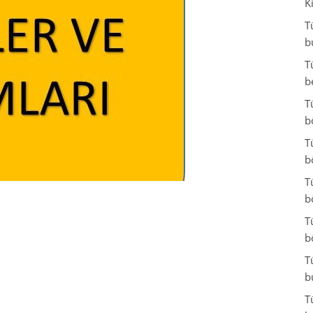
K
T
b
T
b
T
b
T
b
T
b
T
b
T
b
T