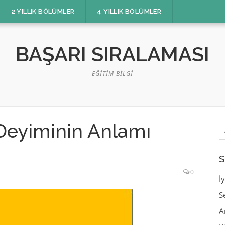
2 YILLIK BÖLÜMLER
4 YILLIK BÖLÜMLER
BAŞARI SIRALAMASI
EĞITIM BILGI
A
eyiminin Anlamı
S
0
İ
S
A