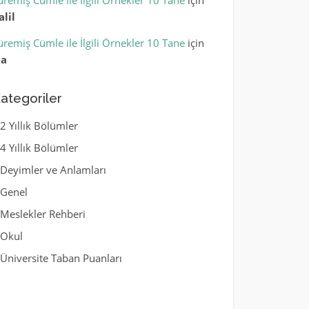
üremiş Cümle ile İlgili Örnekler 10 Tane
için
alil
üremiş Cümle ile İlgili Örnekler 10 Tane
için
la
ategoriler
2 Yıllık Bölümler
4 Yıllık Bölümler
Deyimler ve Anlamları
Genel
Meslekler Rehberi
Okul
Üniversite Taban Puanları