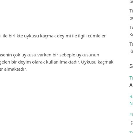
b
T
b
T
K
le birlikte uykusu kaçmak deyimi ile ilgili cümleler
T
K
msenin çok uykusu varken bir sebeple uykusunun
gelen bir deyim olarak kullanılmaktadır. Uykusu kaçmak
S
er almaktadır.
T
A
B
N
F
i