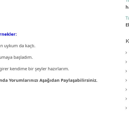
T
h
T
E
rnekler:
K
in uykum da kaçtı.
kumaya başladım.
er kendime bir şeyler hazırlarım.
a Yorumlarınızı Aşağıdan Paylaşabilirsiniz.