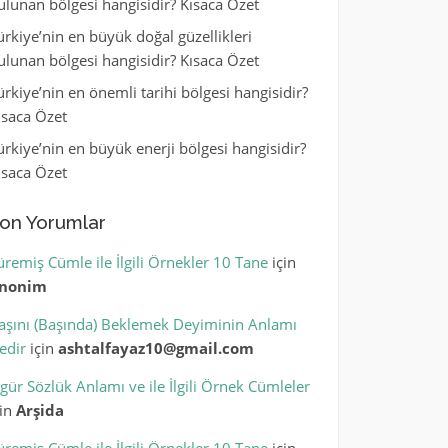
ulunan bölgesi hangisidir? Kısaca Özet
ürkiye’nin en büyük doğal güzellikleri
ulunan bölgesi hangisidir? Kısaca Özet
ürkiye’nin en önemli tarihi bölgesi hangisidir?
ısaca Özet
ürkiye’nin en büyük enerji bölgesi hangisidir?
ısaca Özet
on Yorumlar
üremiş Cümle ile İlgili Örnekler 10 Tane
için
nonim
aşını (Başında) Beklemek Deyiminin Anlamı
edir
için
ashtalfayaz10@gmail.com
igür Sözlük Anlamı ve ile İlgili Örnek Cümleler
çin
Arşida