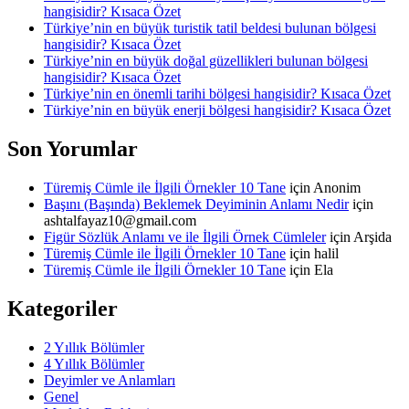
hangisidir? Kısaca Özet
Türkiye’nin en büyük turistik tatil beldesi bulunan bölgesi
hangisidir? Kısaca Özet
Türkiye’nin en büyük doğal güzellikleri bulunan bölgesi
hangisidir? Kısaca Özet
Türkiye’nin en önemli tarihi bölgesi hangisidir? Kısaca Özet
Türkiye’nin en büyük enerji bölgesi hangisidir? Kısaca Özet
Son Yorumlar
Türemiş Cümle ile İlgili Örnekler 10 Tane
için
Anonim
Başını (Başında) Beklemek Deyiminin Anlamı Nedir
için
ashtalfayaz10@gmail.com
Figür Sözlük Anlamı ve ile İlgili Örnek Cümleler
için
Arşida
Türemiş Cümle ile İlgili Örnekler 10 Tane
için
halil
Türemiş Cümle ile İlgili Örnekler 10 Tane
için
Ela
Kategoriler
2 Yıllık Bölümler
4 Yıllık Bölümler
Deyimler ve Anlamları
Genel