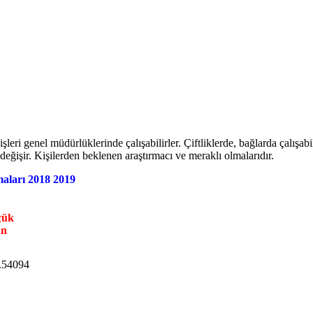
i genel müdürlüklerinde çalışabilirler. Çiftliklerde, bağlarda çalışabil
eğişir. Kişilerden beklenen araştırmacı ve meraklı olmalarıdır.
maları 2018 2019
çük
an
.54094