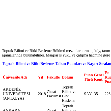
Toprak Bilimi ve Bitki Besleme Bölümü mezunları orman, köy, tarım işler
aşamalarında bulunabilirler. Maaşlar iş yükü ve çalışma hacmine göre d
Toprak Bilimi ve Bitki Besleme Taban Puanları ve Başarı Sırala
En
Puan
Genel
Üniversite Adı
Yıl
Fakülte
Bölüm
Kü
Türü
Kont.
Pu
Toprak
AKDENİZ
Ziraat
Bilimi ve
ÜNİVERSİTESİ
2018
SAY
35
226
Fakültesi
Bitki
(ANTALYA)
Besleme
Toprak
ANKARA
Ziraat
Bilimi ve