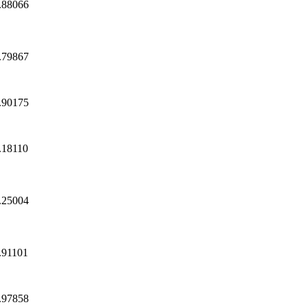
.88066
.79867
.90175
.18110
.25004
.91101
.97858