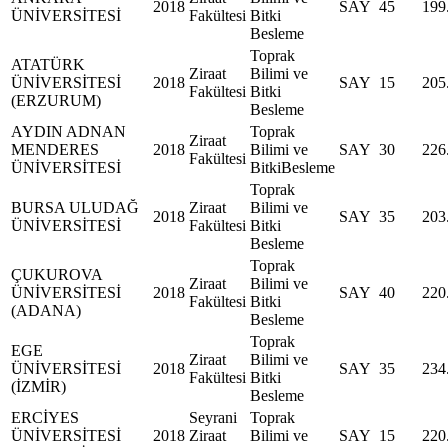
2018
SAY
45
199
ÜNİVERSİTESİ
Fakültesi
Bitki
Besleme
Toprak
ATATÜRK
Ziraat
Bilimi ve
ÜNİVERSİTESİ
2018
SAY
15
205
Fakültesi
Bitki
(ERZURUM)
Besleme
AYDIN ADNAN
Toprak
Ziraat
MENDERES
2018
Bilimi ve
SAY
30
226
Fakültesi
ÜNİVERSİTESİ
BitkiBesleme
Toprak
BURSA ULUDAĞ
Ziraat
Bilimi ve
2018
SAY
35
203
ÜNİVERSİTESİ
Fakültesi
Bitki
Besleme
Toprak
ÇUKUROVA
Ziraat
Bilimi ve
ÜNİVERSİTESİ
2018
SAY
40
220
Fakültesi
Bitki
(ADANA)
Besleme
Toprak
EGE
Ziraat
Bilimi ve
ÜNİVERSİTESİ
2018
SAY
35
234
Fakültesi
Bitki
(İZMİR)
Besleme
ERCİYES
Seyrani
Toprak
ÜNİVERSİTESİ
2018
Ziraat
Bilimi ve
SAY
15
220