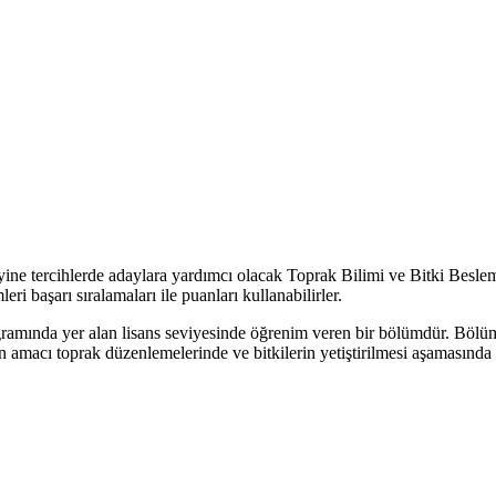
yine tercihlerde adaylara yardımcı olacak Toprak Bilimi ve Bitki Beslem
 başarı sıralamaları ile puanları kullanabilirler.
gramında yer alan lisans seviyesinde öğrenim veren bir bölümdür. Böl
mün amacı toprak düzenlemelerinde ve bitkilerin yetiştirilmesi aşamasında 