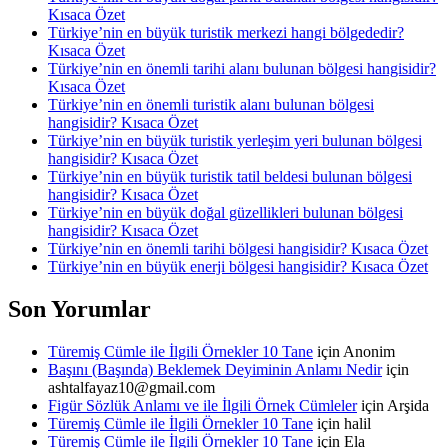
Kısaca Özet
Türkiye’nin en büyük turistik merkezi hangi bölgededir?
Kısaca Özet
Türkiye’nin en önemli tarihi alanı bulunan bölgesi hangisidir?
Kısaca Özet
Türkiye’nin en önemli turistik alanı bulunan bölgesi
hangisidir? Kısaca Özet
Türkiye’nin en büyük turistik yerleşim yeri bulunan bölgesi
hangisidir? Kısaca Özet
Türkiye’nin en büyük turistik tatil beldesi bulunan bölgesi
hangisidir? Kısaca Özet
Türkiye’nin en büyük doğal güzellikleri bulunan bölgesi
hangisidir? Kısaca Özet
Türkiye’nin en önemli tarihi bölgesi hangisidir? Kısaca Özet
Türkiye’nin en büyük enerji bölgesi hangisidir? Kısaca Özet
Son Yorumlar
Türemiş Cümle ile İlgili Örnekler 10 Tane
için
Anonim
Başını (Başında) Beklemek Deyiminin Anlamı Nedir
için
ashtalfayaz10@gmail.com
Figür Sözlük Anlamı ve ile İlgili Örnek Cümleler
için
Arşida
Türemiş Cümle ile İlgili Örnekler 10 Tane
için
halil
Türemiş Cümle ile İlgili Örnekler 10 Tane
için
Ela