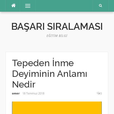
İçeriğe
Menü
atla
BAŞARI SIRALAMASI
EĞITIM BILGI
Tepeden İnme
Deyiminin Anlamı
Nedir
omer
18 Temmuz 2018
0