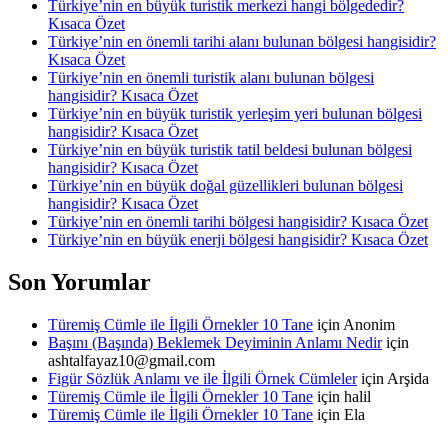
Türkiye’nin en büyük turistik merkezi hangi bölgededir?
Kısaca Özet
Türkiye’nin en önemli tarihi alanı bulunan bölgesi hangisidir?
Kısaca Özet
Türkiye’nin en önemli turistik alanı bulunan bölgesi
hangisidir? Kısaca Özet
Türkiye’nin en büyük turistik yerleşim yeri bulunan bölgesi
hangisidir? Kısaca Özet
Türkiye’nin en büyük turistik tatil beldesi bulunan bölgesi
hangisidir? Kısaca Özet
Türkiye’nin en büyük doğal güzellikleri bulunan bölgesi
hangisidir? Kısaca Özet
Türkiye’nin en önemli tarihi bölgesi hangisidir? Kısaca Özet
Türkiye’nin en büyük enerji bölgesi hangisidir? Kısaca Özet
Son Yorumlar
Türemiş Cümle ile İlgili Örnekler 10 Tane
için
Anonim
Başını (Başında) Beklemek Deyiminin Anlamı Nedir
için
ashtalfayaz10@gmail.com
Figür Sözlük Anlamı ve ile İlgili Örnek Cümleler
için
Arşida
Türemiş Cümle ile İlgili Örnekler 10 Tane
için
halil
Türemiş Cümle ile İlgili Örnekler 10 Tane
için
Ela