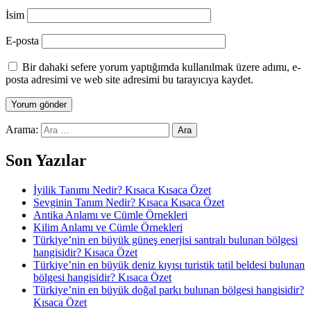
İsim
E-posta
Bir dahaki sefere yorum yaptığımda kullanılmak üzere adımı, e-
posta adresimi ve web site adresimi bu tarayıcıya kaydet.
Arama:
Son Yazılar
İyilik Tanımı Nedir? Kısaca Kısaca Özet
Sevginin Tanım Nedir? Kısaca Kısaca Özet
Antika Anlamı ve Cümle Örnekleri
Kilim Anlamı ve Cümle Örnekleri
Türkiye’nin en büyük güneş enerjisi santralı bulunan bölgesi
hangisidir? Kısaca Özet
Türkiye’nin en büyük deniz kıyısı turistik tatil beldesi bulunan
bölgesi hangisidir? Kısaca Özet
Türkiye’nin en büyük doğal parkı bulunan bölgesi hangisidir?
Kısaca Özet