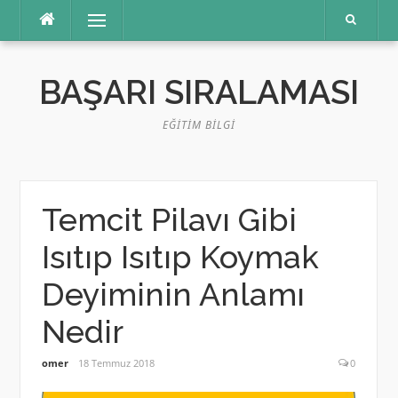
İçeriğe
Menü
atla
BAŞARI SIRALAMASI
EĞITIM BILGI
Temcit Pilavı Gibi
Isıtıp Isıtıp Koymak
Deyiminin Anlamı
Nedir
omer
18 Temmuz 2018
0