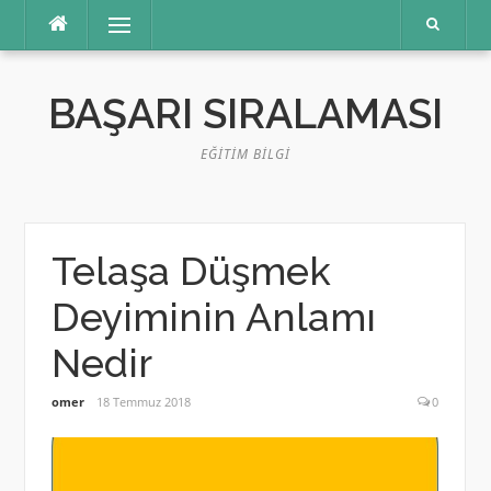
İçeriğe
Menü
atla
BAŞARI SIRALAMASI
EĞITIM BILGI
Telaşa Düşmek
Deyiminin Anlamı
Nedir
omer
18 Temmuz 2018
0