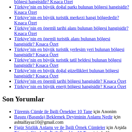
bölgesi hangisidir? Kısaca Özet
Türkiye’nin en büyük doğal parkı bulunan bölgesi hangisidir?
Kısaca Özet
Türkiye’nin en büyük turistik merkezi hangi bölgededir?
Kısaca Özet
Türkiye’nin en önemli tarihi alanı bulunan bölgesi hangisidir?
Kısaca Özet
Türkiye’nin en önemli turistik alanı bulunan bölgesi
hangisidir? Kısaca Özet
Türkiye’nin en büyük turistik yerleşim yeri bulunan bölgesi
hangisidir? Kısaca Özet
Türkiye’nin en büyük turistik tatil beldesi bulunan bölgesi
hangisidir? Kısaca Özet
Türkiye’nin en büyük doğal güzellikleri bulunan bölgesi
hangisidir? Kısaca Özet
Türkiye’nin en önemli tarihi bölgesi hangisidir? Kısaca Özet
Türkiye’nin en büyük enerji bölgesi hangisidir? Kısaca Özet
Son Yorumlar
Türemiş Cümle ile İlgili Örnekler 10 Tane
için
Anonim
Başını (Başında) Beklemek Deyiminin Anlamı Nedir
için
ashtalfayaz10@gmail.com
Figür Sözlük Anlamı ve ile İlgili Örnek Cümleler
için
Arşida