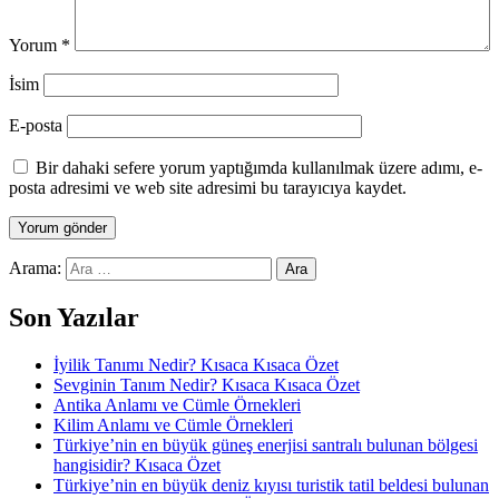
Yorum
*
İsim
E-posta
Bir dahaki sefere yorum yaptığımda kullanılmak üzere adımı, e-
posta adresimi ve web site adresimi bu tarayıcıya kaydet.
Arama:
Son Yazılar
İyilik Tanımı Nedir? Kısaca Kısaca Özet
Sevginin Tanım Nedir? Kısaca Kısaca Özet
Antika Anlamı ve Cümle Örnekleri
Kilim Anlamı ve Cümle Örnekleri
Türkiye’nin en büyük güneş enerjisi santralı bulunan bölgesi
hangisidir? Kısaca Özet
Türkiye’nin en büyük deniz kıyısı turistik tatil beldesi bulunan