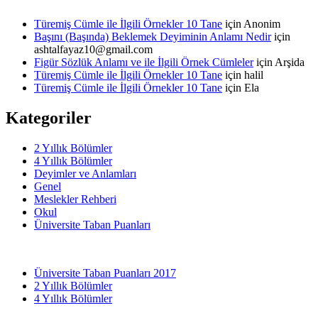
Türemiş Cümle ile İlgili Örnekler 10 Tane
için
Anonim
Başını (Başında) Beklemek Deyiminin Anlamı Nedir
için
ashtalfayaz10@gmail.com
Figür Sözlük Anlamı ve ile İlgili Örnek Cümleler
için
Arşida
Türemiş Cümle ile İlgili Örnekler 10 Tane
için
halil
Türemiş Cümle ile İlgili Örnekler 10 Tane
için
Ela
Kategoriler
2 Yıllık Bölümler
4 Yıllık Bölümler
Deyimler ve Anlamları
Genel
Meslekler Rehberi
Okul
Üniversite Taban Puanları
Üniversite Taban Puanları 2017
2 Yıllık Bölümler
4 Yıllık Bölümler