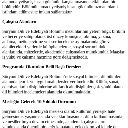
alanında yetişmiş insan gücünün karşılanmasında etkili olan bir
bölümdür. Bölümün amacı yetişmiş insan gücünün uzman olarak
istihdam edilmesine imkan sağlamaktır.
Çalışma Alanları:
Süryani Dili ve Edebiyatı Bölümü mezunlarının yeterli bilgi, birikim
ve beceriye sahip olarak üst düzey konuşma, okuma, yazma,
anlama, metin çevirme ve eser inceleme aşamalarında görev
alabilecekleri yerlerde kütüphanelerde, sosyal sorumluluk
alanlarında, müzelerde, akademide çalışmaları mümkündür. Maaşlar
iş yükü ve çalışma hacmine göre değişmektedir.
Programda Okutulan Belli Başlı Dersler:
Süryani Dili ve Edebiyatı Bölümü’nde sosyal bilimler, dil bilimleri
alanında teorik ve uygulamalı dersler verilmektedir. Kültür, sanat,
edebiyat, tarih disiplinlerine ait farklı alt disiplinler çok yönlü olarak
dil bilimleri incelemeleri alanında okutulmaktadır.
Mesleğin Gelecek 10 Yıldaki Durumu:
Süryani Dili ve Edebiyatı mesleki olarak kültürün yerleşik hale
gelmesinde, yaşanmasında ve aktarılmasında, dilin kullanılmasında
ve nesiller boyu devam etmesinde, akademik çalışmaların
yapılmasında önemli bir açığı kapatarak gelecek on yıl içinde de