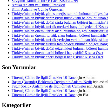
Sevginin Tanım Nedir? Kısaca Kısaca Özet
Antika Anlamı ve Cümle Örnekleri
Kilim Anlamı ve Cümle Örnekleri
Türkiye’nin en büyük güneş enerjisi santralı bulunan bölgesi h
Türkiye’nin en büyük deniz kıyısı turistik tatil beldesi bulunan
Türkiye’nin en büyük doğal parkı bulunan bölgesi hangisidir? 
Türkiye’nin en büyük turistik merkezi hangi bölgededir? Kısac
Türkiye’nin en önemli tarihi alanı bulunan bölgesi hangisidir? 
Türkiye’nin en önemli turistik alanı bulunan bölgesi hangisidir
Türkiye’nin en büyük turistik yerleşim yeri bulunan bölgesi ha
Türkiye’nin en büyük turistik tatil beldesi bulunan bölgesi hang
Türkiye’nin en büyük doğal güzellikleri bulunan bölgesi hangis
Türkiye’nin en önemli tarihi bölgesi hangisidir? Kısaca Özet
Türkiye’nin en büyük enerji bölgesi hangisidir? Kısaca Özet
Son Yorumlar
Türemiş Cümle ile İlgili Örnekler 10 Tane
için
Anonim
Başını (Başında) Beklemek Deyiminin Anlamı Nedir
için
asht
Figür Sözlük Anlamı ve ile İlgili Örnek Cümleler
için
Arşida
Türemiş Cümle ile İlgili Örnekler 10 Tane
için
halil
Türemiş Cümle ile İlgili Örnekler 10 Tane
için
Ela
Kategoriler