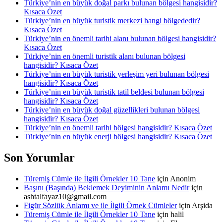
Türkiye’nin en büyük doğal parkı bulunan bölgesi hangisidir?
Kısaca Özet
Türkiye’nin en büyük turistik merkezi hangi bölgededir?
Kısaca Özet
Türkiye’nin en önemli tarihi alanı bulunan bölgesi hangisidir?
Kısaca Özet
Türkiye’nin en önemli turistik alanı bulunan bölgesi
hangisidir? Kısaca Özet
Türkiye’nin en büyük turistik yerleşim yeri bulunan bölgesi
hangisidir? Kısaca Özet
Türkiye’nin en büyük turistik tatil beldesi bulunan bölgesi
hangisidir? Kısaca Özet
Türkiye’nin en büyük doğal güzellikleri bulunan bölgesi
hangisidir? Kısaca Özet
Türkiye’nin en önemli tarihi bölgesi hangisidir? Kısaca Özet
Türkiye’nin en büyük enerji bölgesi hangisidir? Kısaca Özet
Son Yorumlar
Türemiş Cümle ile İlgili Örnekler 10 Tane
için
Anonim
Başını (Başında) Beklemek Deyiminin Anlamı Nedir
için
ashtalfayaz10@gmail.com
Figür Sözlük Anlamı ve ile İlgili Örnek Cümleler
için
Arşida
Türemiş Cümle ile İlgili Örnekler 10 Tane
için
halil