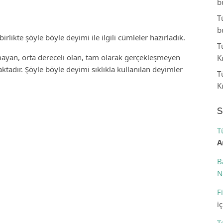
b
T
b
rlikte şöyle böyle deyimi ile ilgili cümleler hazırladık.
T
ayan, orta dereceli olan, tam olarak gerçekleşmeyen
K
tadır. Şöyle böyle deyimi sıklıkla kullanılan deyimler
T
K
S
T
A
B
N
F
i