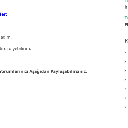
T
h
ler:
T
E
.
ladım.
K
ırdı diyebilirim.
orumlarınızı Aşağıdan Paylaşabilirsiniz.