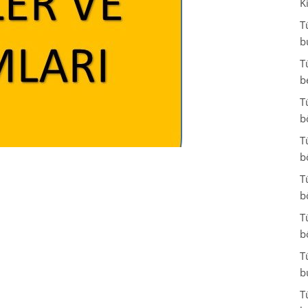
K
T
b
T
b
T
b
T
b
T
b
T
b
T
b
T