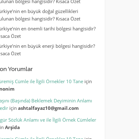
ulunan bölgesi hangisidir? Kısaca Özet
ürkiye’nin en büyük doğal güzellikleri
ulunan bölgesi hangisidir? Kısaca Özet
ürkiye’nin en önemli tarihi bölgesi hangisidir?
ısaca Özet
ürkiye’nin en büyük enerji bölgesi hangisidir?
ısaca Özet
on Yorumlar
üremiş Cümle ile İlgili Örnekler 10 Tane
için
nonim
aşını (Başında) Beklemek Deyiminin Anlamı
edir
için
ashtalfayaz10@gmail.com
igür Sözlük Anlamı ve ile İlgili Örnek Cümleler
çin
Arşida