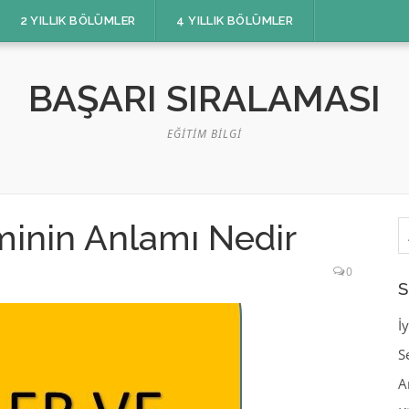
2 YILLIK BÖLÜMLER
4 YILLIK BÖLÜMLER
BAŞARI SIRALAMASI
EĞITIM BILGI
A
minin Anlamı Nedir
0
S
İ
S
A