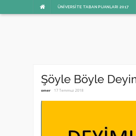
İçeriğe
ÜNIVERSITE TABAN PUANLARI 2017
atla
Şöyle Böyle Deyi
omer
17 Temmuz 2018