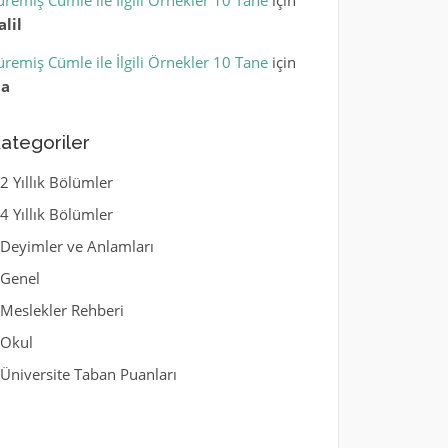
üremiş Cümle ile İlgili Örnekler 10 Tane
için
alil
üremiş Cümle ile İlgili Örnekler 10 Tane
için
la
ategoriler
2 Yıllık Bölümler
4 Yıllık Bölümler
Deyimler ve Anlamları
Genel
Meslekler Rehberi
Okul
Üniversite Taban Puanları