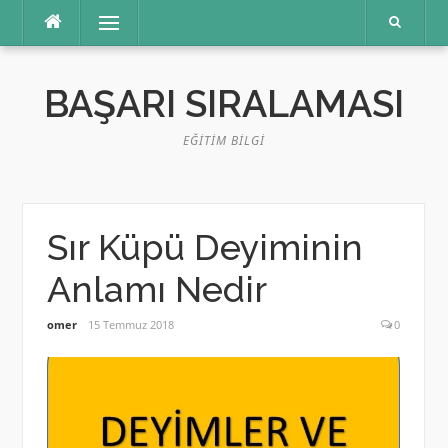
İçeriğe
Menü
atla
BAŞARI SIRALAMASI
EĞITIM BILGI
Sır Küpü Deyiminin
Anlamı Nedir
omer
15 Temmuz 2018
0