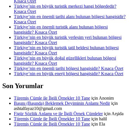
Kısaca Özet
Türkiye’nin en büyük turistik merkezi hangi bölgededir?
Kısaca Özet
Türkiye’nin en önemli tarihi alanı bulunan bölgesi hangisidir?
Kısaca Özet
Türkiye’nin en önemli turistik alanı bulunan bölgesi
hangisidir? Kısaca Özet
Türkiye’nin en büyük turistik yerleşim yeri bulunan bölgesi
hangisidir? Kısaca Özet
Türkiye’nin en büyük turistik tatil beldesi bulunan bölgesi
hangisidir? Kısaca Özet
Türkiye’nin en büyük doğal güzellikleri bulunan bölgesi
hangisidir? Kısaca Özet
Türkiye’nin en önemli tarihi bölgesi hangisidir? Kısaca Özet
Türkiye’nin en büyük enerji bölgesi hangisidir? Kısaca Özet
Son Yorumlar
Türemiş Cümle ile İlgili Örnekler 10 Tane
için
Anonim
Başını (Başında) Beklemek Deyiminin Anlamı Nedir
için
ashtalfayaz10@gmail.com
Figür Sözlük Anlamı ve ile İlgili Örnek Cümleler
için
Arşida
Türemiş Cümle ile İlgili Örnekler 10 Tane
için
halil
Türemiş Cümle ile İlgili Örnekler 10 Tane
için
Ela