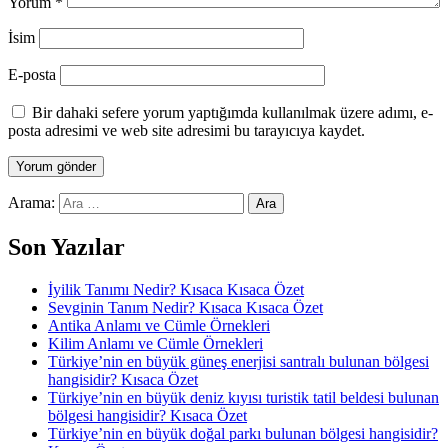
Yorum
*
İsim
E-posta
Bir dahaki sefere yorum yaptığımda kullanılmak üzere adımı, e-
posta adresimi ve web site adresimi bu tarayıcıya kaydet.
Arama:
Son Yazılar
İyilik Tanımı Nedir? Kısaca Kısaca Özet
Sevginin Tanım Nedir? Kısaca Kısaca Özet
Antika Anlamı ve Cümle Örnekleri
Kilim Anlamı ve Cümle Örnekleri
Türkiye’nin en büyük güneş enerjisi santralı bulunan bölgesi
hangisidir? Kısaca Özet
Türkiye’nin en büyük deniz kıyısı turistik tatil beldesi bulunan
bölgesi hangisidir? Kısaca Özet
Türkiye’nin en büyük doğal parkı bulunan bölgesi hangisidir?