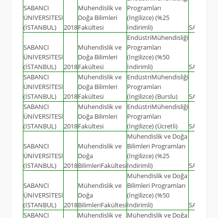
SABANCI
Mühendislik ve
Programları
ÜNİVERSİTESİ
Doğa Bilimleri
(İngilizce) (%25
(İSTANBUL)
2018
Fakültesi
İndirimli)
SAY
65
EndüstriMühendisliği
SABANCI
Mühendislik ve
Programları
ÜNİVERSİTESİ
Doğa Bilimleri
(İngilizce) (%50
(İSTANBUL)
2018
Fakültesi
İndirimli)
SAY
20
SABANCI
Mühendislik ve
EndüstriMühendisliği
ÜNİVERSİTESİ
Doğa Bilimleri
Programları
(İSTANBUL)
2018
Fakültesi
(İngilizce) (Burslu)
SAY
16
SABANCI
Mühendislik ve
EndüstriMühendisliği
ÜNİVERSİTESİ
Doğa Bilimleri
Programları
(İSTANBUL)
2018
Fakültesi
(İngilizce) (Ücretli)
SAY
59
Mühendislik ve Doğa
SABANCI
Mühendislik ve
Bilimleri Programları
ÜNİVERSİTESİ
Doğa
(İngilizce) (%25
(İSTANBUL)
2018
BilimleriFakültesi
İndirimli)
SAY
143
Mühendislik ve Doğa
SABANCI
Mühendislik ve
Bilimleri Programları
ÜNİVERSİTESİ
Doğa
(İngilizce) (%50
(İSTANBUL)
2018
BilimleriFakültesi
İndirimli)
SAY
67
SABANCI
Mühendislik ve
Mühendislik ve Doğa