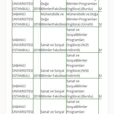
ÜNİVERSİTESİ
Doğa
Bilimleri Programları
(İSTANBUL)
2018
BilimleriFakültesi
(İngilizce) (Burslu)
SAY
33
SABANCI
Mühendislik ve
Mühendislik ve Doğa
ÜNİVERSİTESİ
Doğa
Bilimleri Programları
(İSTANBUL)
2018
BilimleriFakültesi
(İngilizce) (Ücretli)
SAY
66
Sanat ve
SosyalBilimler
SABANCI
Programları
ÜNİVERSİTESİ
Sanat ve Sosyal
(İngilizce) (%25
(İSTANBUL)
2018
Bilimler Fakültesi
İndirimli)
EA
85
Sanat ve
SosyalBilimler
SABANCI
Programları
ÜNİVERSİTESİ
Sanat ve Sosyal
(İngilizce) (%50
(İSTANBUL)
2018
Bilimler Fakültesi
İndirimli)
EA
39
Sanat ve
SABANCI
SosyalBilimler
ÜNİVERSİTESİ
Sanat ve Sosyal
Programları
(İSTANBUL)
2018
Bilimler Fakültesi
(İngilizce) (Burslu)
EA
16
Sanat ve
SABANCI
SosyalBilimler
ÜNİVERSİTESİ
Sanat ve Sosyal
Programları