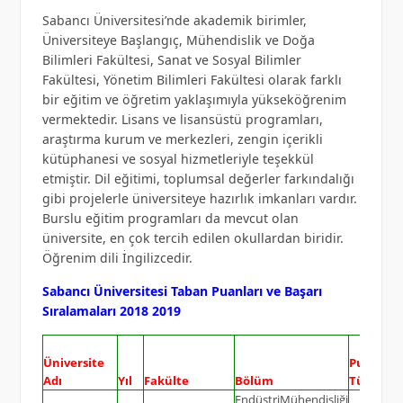
Sabancı Üniversitesi’nde akademik birimler,
Üniversiteye Başlangıç, Mühendislik ve Doğa
Bilimleri Fakültesi, Sanat ve Sosyal Bilimler
Fakültesi, Yönetim Bilimleri Fakültesi olarak farklı
bir eğitim ve öğretim yaklaşımıyla yükseköğrenim
vermektedir. Lisans ve lisansüstü programları,
araştırma kurum ve merkezleri, zengin içerikli
kütüphanesi ve sosyal hizmetleriyle teşekkül
etmiştir. Dil eğitimi, toplumsal değerler farkındalığı
gibi projelerle üniversiteye hazırlık imkanları vardır.
Burslu eğitim programları da mevcut olan
üniversite, en çok tercih edilen okullardan biridir.
Öğrenim dili İngilizcedir.
Sabancı Üniversitesi Taban Puanları ve Başarı
Sıralamaları 2018 2019
Üniversite
Puan
Gen
Adı
Yıl
Fakülte
Bölüm
Türü
Kon
EndüstriMühendisliği