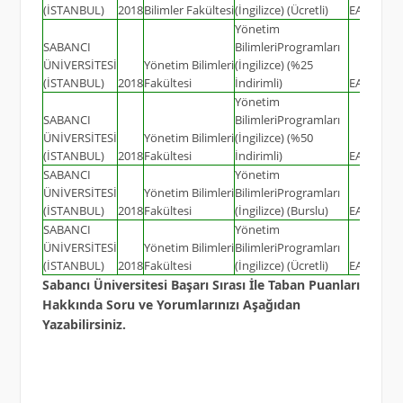
(İSTANBUL)
2018
Bilimler Fakültesi
(İngilizce) (Ücretli)
EA
12
Yönetim
SABANCI
BilimleriProgramları
ÜNİVERSİTESİ
Yönetim Bilimleri
(İngilizce) (%25
(İSTANBUL)
2018
Fakültesi
İndirimli)
EA
96
Yönetim
SABANCI
BilimleriProgramları
ÜNİVERSİTESİ
Yönetim Bilimleri
(İngilizce) (%50
(İSTANBUL)
2018
Fakültesi
İndirimli)
EA
18
SABANCI
Yönetim
ÜNİVERSİTESİ
Yönetim Bilimleri
BilimleriProgramları
(İSTANBUL)
2018
Fakültesi
(İngilizce) (Burslu)
EA
14
SABANCI
Yönetim
ÜNİVERSİTESİ
Yönetim Bilimleri
BilimleriProgramları
(İSTANBUL)
2018
Fakültesi
(İngilizce) (Ücretli)
EA
11
Sabancı Üniversitesi Başarı Sırası İle Taban Puanları
Hakkında Soru ve Yorumlarınızı Aşağıdan
Yazabilirsiniz.