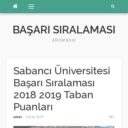
İçeriğe
Menü
atla
BAŞARI SIRALAMASI
EĞITIM BILGI
Sabancı Üniversitesi
Başarı Sıralaması
2018 2019 Taban
Puanları
omer
3 Ocak 2019
2