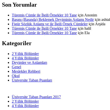
Son Yorumlar
Türemiş Cümle ile İlgili Örnekler 10 Tane
için
Anonim
Başını (Başında) Beklemek Deyiminin Anlamı Nedir
için
asht
Figür Sözlük Anlamı ve ile İlgili Örnek Cümleler
için
Arşida
Türemiş Cümle ile İlgili Örnekler 10 Tane
için
halil
Türemiş Cümle ile İlgili Örnekler 10 Tane
için
Ela
Kategoriler
2 Yıllık Bölümler
4 Yıllık Bölümler
Deyimler ve Anlamları
Genel
Meslekler Rehberi
Okul
Üniversite Taban Puanları
Üniversite Taban Puanları 2017
2 Yıllık Bölümler
4 Yıllık Bölümler