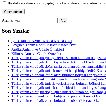
Bir dahaki sefere yorum yaptığımda kullanılmak üzere adımı, e-pos
Arama:
Son Yazılar
İyilik Tanımı Nedir? Kısaca Kısaca Özet
Sevginin Tanım Nedir? Kısaca Kısaca Özet
Antika Anlamı ve Cümle Örnekleri
Kilim Anlamı ve Cümle Örnekleri
Türkiye’nin en büyük güneş enerjisi santralı bulunan bölgesi h
Türkiye’nin en büyük deniz kıyısı turistik tatil beldesi bulunan
Türkiye’nin en büyük doğal parkı bulunan bölgesi hangisidir? 
Türkiye’nin en büyük turistik merkezi hangi bölgededir? Kısac
Türkiye’nin en önemli tarihi alanı bulunan bölgesi hangisidir? 
Türkiye’nin en önemli turistik alanı bulunan bölgesi hangisidir
Türkiye’nin en büyük turistik yerleşim yeri bulunan bölgesi ha
Türkiye’nin en büyük turistik tatil beldesi bulunan bölgesi hang
Türkiye’nin en büyük doğal güzellikleri bulunan bölgesi hangis
Türkiye’nin en önemli tarihi bölgesi hangisidir? Kısaca Özet
Türkiye’nin en büyük enerji bölgesi hangisidir? Kısaca Özet