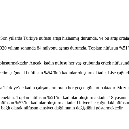
Son yıllarda Türkiye nüfusu artışı hızlanmış durumda, ve bu artış ortal
 2020 yılının sonunda 84 milyonu aşmış durumda. Toplam nüfusun %51’i
 oluşturmaktadır. Ancak, kadın nüfusu her yaş grubunda erkek nüfusund
retim çağındaki nüfusun %54’ünü kadınlar oluşturmaktadır. Lise çağınd
da Türkiye’de kadın çalışanların oranı her geçen gün artmaktadır. Mezuni
lenebilir: Toplam nüfusun %51’ini kadınlar oluşturmaktadır. 18 yaşının
üfusun %55’ini kadınlar oluşturmaktadır. Üniversite çağındaki nüfusun
bağlı olarak nüfusun cinsiyet dağılımının değiştiğini göstermektedir.