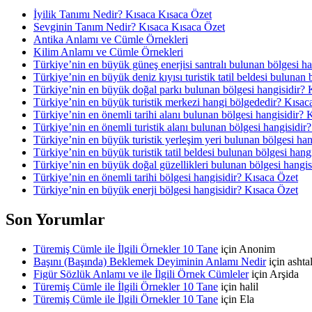
İyilik Tanımı Nedir? Kısaca Kısaca Özet
Sevginin Tanım Nedir? Kısaca Kısaca Özet
Antika Anlamı ve Cümle Örnekleri
Kilim Anlamı ve Cümle Örnekleri
Türkiye’nin en büyük güneş enerjisi santralı bulunan bölgesi h
Türkiye’nin en büyük deniz kıyısı turistik tatil beldesi bulunan
Türkiye’nin en büyük doğal parkı bulunan bölgesi hangisidir? 
Türkiye’nin en büyük turistik merkezi hangi bölgededir? Kısac
Türkiye’nin en önemli tarihi alanı bulunan bölgesi hangisidir? 
Türkiye’nin en önemli turistik alanı bulunan bölgesi hangisidir
Türkiye’nin en büyük turistik yerleşim yeri bulunan bölgesi ha
Türkiye’nin en büyük turistik tatil beldesi bulunan bölgesi hang
Türkiye’nin en büyük doğal güzellikleri bulunan bölgesi hangis
Türkiye’nin en önemli tarihi bölgesi hangisidir? Kısaca Özet
Türkiye’nin en büyük enerji bölgesi hangisidir? Kısaca Özet
Son Yorumlar
Türemiş Cümle ile İlgili Örnekler 10 Tane
için
Anonim
Başını (Başında) Beklemek Deyiminin Anlamı Nedir
için
asht
Figür Sözlük Anlamı ve ile İlgili Örnek Cümleler
için
Arşida
Türemiş Cümle ile İlgili Örnekler 10 Tane
için
halil
Türemiş Cümle ile İlgili Örnekler 10 Tane
için
Ela