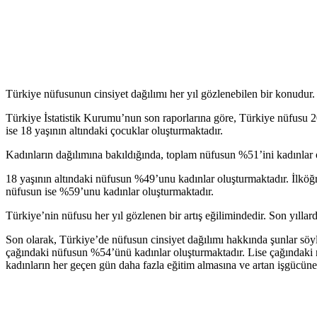
Türkiye nüfusunun cinsiyet dağılımı her yıl gözlenebilen bir konudur. 
Türkiye İstatistik Kurumu’nun son raporlarına göre, Türkiye nüfusu
ise 18 yaşının altındaki çocuklar oluşturmaktadır.
Kadınların dağılımına bakıldığında, toplam nüfusun %51’ini kadınlar
18 yaşının altındaki nüfusun %49’unu kadınlar oluşturmaktadır. İlköğ
nüfusun ise %59’unu kadınlar oluşturmaktadır.
Türkiye’nin nüfusu her yıl gözlenen bir artış eğilimindedir. Son yıllar
Son olarak, Türkiye’de nüfusun cinsiyet dağılımı hakkında şunlar söy
çağındaki nüfusun %54’ünü kadınlar oluşturmaktadır. Lise çağındaki n
kadınların her geçen gün daha fazla eğitim almasına ve artan işgücüne 