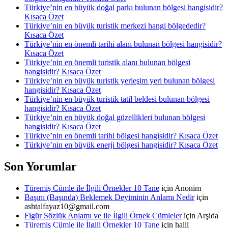
Türkiye’nin en büyük doğal parkı bulunan bölgesi hangisidir?
Kısaca Özet
Türkiye’nin en büyük turistik merkezi hangi bölgededir?
Kısaca Özet
Türkiye’nin en önemli tarihi alanı bulunan bölgesi hangisidir?
Kısaca Özet
Türkiye’nin en önemli turistik alanı bulunan bölgesi
hangisidir? Kısaca Özet
Türkiye’nin en büyük turistik yerleşim yeri bulunan bölgesi
hangisidir? Kısaca Özet
Türkiye’nin en büyük turistik tatil beldesi bulunan bölgesi
hangisidir? Kısaca Özet
Türkiye’nin en büyük doğal güzellikleri bulunan bölgesi
hangisidir? Kısaca Özet
Türkiye’nin en önemli tarihi bölgesi hangisidir? Kısaca Özet
Türkiye’nin en büyük enerji bölgesi hangisidir? Kısaca Özet
Son Yorumlar
Türemiş Cümle ile İlgili Örnekler 10 Tane
için
Anonim
Başını (Başında) Beklemek Deyiminin Anlamı Nedir
için
ashtalfayaz10@gmail.com
Figür Sözlük Anlamı ve ile İlgili Örnek Cümleler
için
Arşida
Türemiş Cümle ile İlgili Örnekler 10 Tane
için
halil