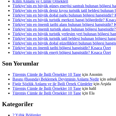
Kilim Anlamı ve Cümle Örnekleri
Türkiye’nin en büyük güneş enerjisi santralı bulunan bölgesi h
Türkiye’nin en büyük deniz kıyısı turistik tatil beldesi bulunan
Türkiye’nin en büyük doğal parkı bulunan bölgesi hangisidir? 
Türkiye’nin en büyük turistik merkezi hangi bölgededir? Kısac
Türkiye’nin en önemli tarihi alanı bulunan bölgesi hangisidir? 
Türkiye’nin en önemli turistik alanı bulunan bölgesi hangisidir
Türkiye’nin en büyük turistik yerleşim yeri bulunan bölgesi ha
Türkiye’nin en büyük turistik tatil beldesi bulunan bölgesi hang
Türkiye’nin en büyük doğal güzellikleri bulunan bölgesi hangis
Türkiye’nin en önemli tarihi bölgesi hangisidir? Kısaca Özet
Türkiye’nin en büyük enerji bölgesi hangisidir? Kısaca Özet
Son Yorumlar
Türemiş Cümle ile İlgili Örnekler 10 Tane
için
Anonim
Başını (Başında) Beklemek Deyiminin Anlamı Nedir
için
asht
Figür Sözlük Anlamı ve ile İlgili Örnek Cümleler
için
Arşida
Türemiş Cümle ile İlgili Örnekler 10 Tane
için
halil
Türemiş Cümle ile İlgili Örnekler 10 Tane
için
Ela
Kategoriler
2 Yıllık Bölümler